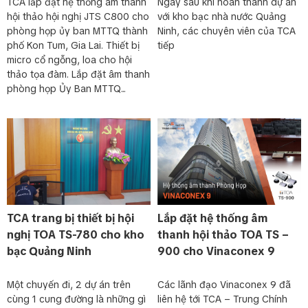
các đại biểu nghe.
TCA lắp đặt hệ thống âm thanh
Ngay sau khi hoàn thành dự án
hội thảo hội nghị JTS C800 cho
với kho bạc nhà nước Quảng
phòng họp ủy ban MTTQ thành
Ninh, các chuyên viên của TCA
phố Kon Tum, Gia Lai. Thiết bị
tiếp
micro cổ ngỗng, loa cho hội
thảo tọa đàm. Lắp đặt âm thanh
phòng họp Ủy Ban MTTQ...
TCA trang bị thiết bị hội
Lắp đặt hệ thống âm
nghị TOA TS-780 cho kho
thanh hội thảo TOA TS –
bạc Quảng Ninh
900 cho Vinaconex 9
Một chuyến đi, 2 dự án trên
Các lãnh đạo Vinaconex 9 đã
cùng 1 cung đường là những gì
liên hệ tới TCA – Trung Chính