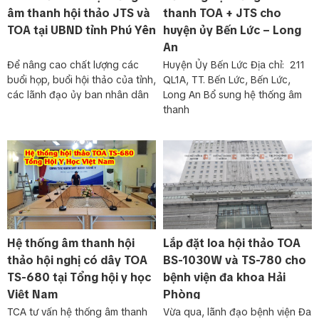
âm thanh hội thảo JTS và
thanh TOA + JTS cho
TOA tại UBND tỉnh Phú Yên
huyện ủy Bến Lức – Long
An
Để nâng cao chất lượng các
Huyện Ủy Bến Lức Địa chỉ: 211
buổi họp, buổi hội thảo của tỉnh,
QL1A, TT. Bến Lức, Bến Lức,
các lãnh đạo ủy ban nhân dân
Long An Bổ sung hệ thống âm
thanh
Hệ thống âm thanh hội
Lắp đặt loa hội thảo TOA
thảo hội nghị có dây TOA
BS-1030W và TS-780 cho
TS-680 tại Tổng hội y học
bệnh viện đa khoa Hải
Việt Nam
Phòng
TCA tư vấn hệ thống âm thanh
Vừa qua, lãnh đạo bệnh viện Đa