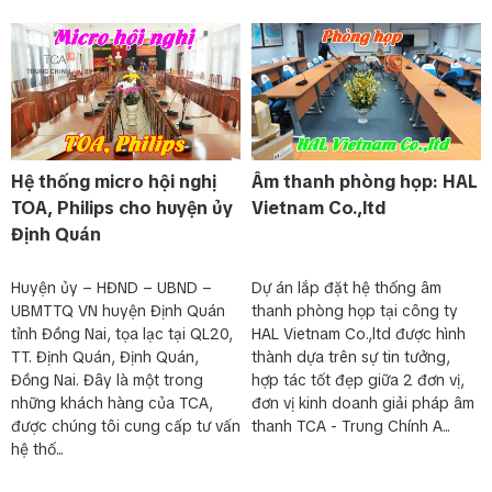
Hệ thống micro hội nghị
Âm thanh phòng họp: HAL
TOA, Philips cho huyện ủy
Vietnam Co.,ltd
Định Quán
Huyện ủy – HĐND – UBND –
Dự án lắp đặt hệ thống âm
UBMTTQ VN huyện Định Quán
thanh phòng họp tại công ty
tỉnh Đồng Nai, tọa lạc tại QL20,
HAL Vietnam Co.,ltd được hình
TT. Định Quán, Định Quán,
thành dựa trên sự tin tưởng,
Đồng Nai. Đây là một trong
hợp tác tốt đẹp giữa 2 đơn vị,
những khách hàng của TCA,
đơn vị kinh doanh giải pháp âm
được chúng tôi cung cấp tư vấn
thanh TCA - Trung Chính A...
hệ thố...