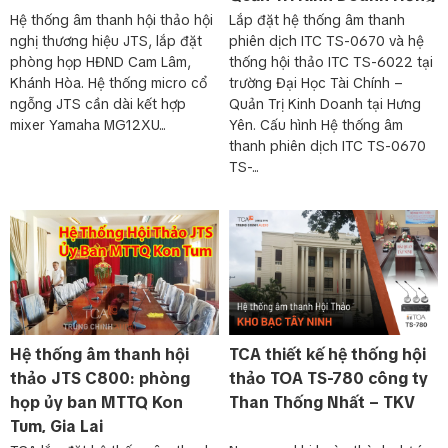
chế độ hoạt động cho các hộp micro hội thảo cũng như
Yên
Hệ thống âm thanh hội thảo hội
Lắp đặt hệ thống âm thanh
cung cấp các kết nối vào/ ra cho các thiết bị audio
nghị thương hiệu JTS, lắp đặt
phiên dịch ITC TS-0670 và hệ
khác. Ngoài các nhiệm vụ điều khiển và kết nối tín hiệu
phòng họp HĐND Cam Lâm,
thống hội thảo ITC TS-6022 tại
trên, khối điều khiển trung tâm cũng làm nhiệm vụ cấp
Khánh Hòa. Hệ thống micro cổ
trường Đại Học Tài Chính –
nguồn cho các hộp hội thảo.
ngỗng JTS cần dài kết hợp
Quản Trị Kinh Doanh tại Hưng
Với chức năng triệt tiêu hồi âm kỹ thuật số, âm lượng
mixer Yamaha MG12XU...
Yên. Cấu hình Hệ thống âm
của loa ra trên hệ thống có thể được đặt ở mức cao hơn
thanh phiên dịch ITC TS-0670
mà không bị xảy ra hiện tượng rú rít. Chức năng này chỉ
TS-...
có ở các model CCS-CURD.
Mỗi
hộp đại biểu
sẽ có cần micro riêng với phím bấm
để bật/ tắt micro và loa riêng cho từng đại biểu. Như
vậy bất cứ đại biểu nào tham gia vào cuộc họp đều có
thể nghe và nói bất cứ lúc nào.
Chức năng của
hộp chủ tịch
tương tự như hộp đại biểu,
ngoài ra còn có một chức năng ưu tiên được tích hợp
vào và điều khiển bằng phím “ưu tiên”. Phím này có khả
năng ngắt hẳn hoặc ngắt tạm thời các micro đại biểu
đang kích hoạt, tùy thuộc vào thiết lập bên trong của
Hệ thống âm thanh hội
TCA thiết kế hệ thống hội
hộp chủ tịch bằng công tắc chuyển.
thảo JTS C800: phòng
thảo TOA TS-780 công ty
Chức năng
ghi âm mp3
được tích hợp sẵn cho phép
họp ủy ban MTTQ Kon
Than Thống Nhất – TKV
ghi âm các cuộc hội thảo, nghe trước cuộc hội thảo
Tum, Gia Lai
trước khi phát ra, phát lại cuộc hội thảo trước đó cho