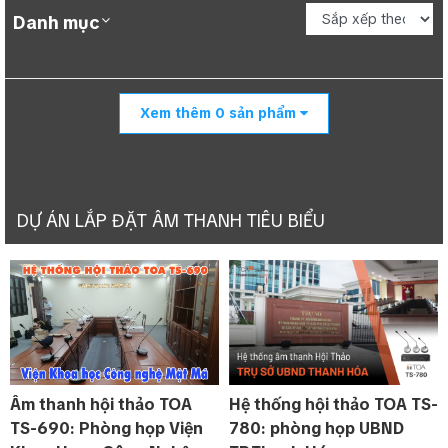
Danh mục
Xem thêm
0
sản phẩm
DỰ ÁN LẮP ĐẶT ÂM THANH TIÊU BIỂU
Hệ thống hội nghị hội thảo TOA TS-V90 -
Sản phẩm Độc Quyền của Trung Chính Audio.
Hệ thống micro có dây kết nối đơn giản, phù
hợp cho quy mô phòng họp vừa và nhỏ. Thiết
kế tạo hình từ ý tưởng bánh chưng bánh giày
truyền thống của Việt Nam.
Âm thanh hội thảo TOA
Hệ thống hội thảo TOA TS-
TS-690: Phòng họp Viện
780: phòng họp UBND