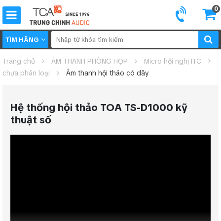
0
TÌM HÃNG
Trang chủ
ÂM THANH PHÒNG HỌP
Micro hội nghị ITC
chưa phân loại
Âm thanh hội thảo có dây
Hệ thống hội thảo TOA TS-D1000 kỹ
thuật số