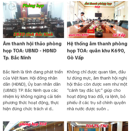
Âm thanh hội thảo phòng
Hệ thống âm thanh phòng
họp TOA: UBND - HĐND
họp TOA: quân khu K690,
Tp. Bắc Ninh
Gò Vấp
Bắc Ninh là tỉnh đang phát triển
Không chỉ được quan tâm, đầu
của Việt Nam. Hội đồng nhân
tư đúng mực, âm thanh hội nghị
dân (HĐND), Ủy ban nhân dân
hội thảo còn được xem như một
(UBND) TP. Bắc Ninh qua các
"cánh tay đắc lực" giúp cho
nhiệm kỳ không ngừng cải tiến
hoạt động trao đổi, ra lệnh, bỏ
phương thức hoạt động, thực
phiếu ở các trụ sở chính quyền
hiện đúng chức trách vì d...
nhà nước được suôn ...