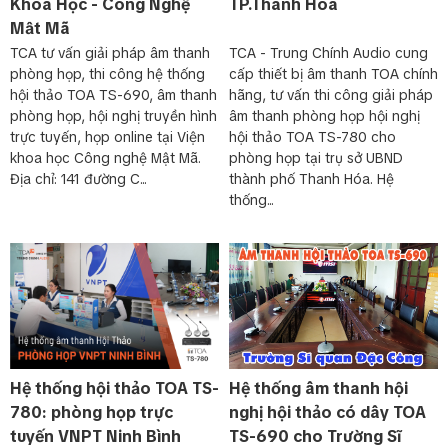
Khoa Học - Công Nghệ
TP.Thanh Hóa
HỆ THỐNG ÂM THANH HỘI THẢO CÓ DÂY:
Mật Mã
BOSCH DICENTIS
TCA tư vấn giải pháp âm thanh
TCA - Trung Chính Audio cung
phòng họp, thi công hệ thống
cấp thiết bị âm thanh TOA chính
Với hệ thống hội thảo có dây Dicentis, đây thực sự là
hội thảo TOA TS-690, âm thanh
hãng, tư vấn thi công giải pháp
hệ thống âm thanh
cuộc các mạng trong giải pháp
phòng họp, hội nghị truyền hình
âm thanh phòng họp hội nghị
hội thảo
kỹ thuật số trên toàn thế giới. Hệ thống âm
trực tuyến, họp online tại Viện
hội thảo TOA TS-780 cho
thanh hội nghị Dicentis của hãng Bosch là hệ thống âm
thanh hội thảo hiện đại đầu tiên trên thế giới, với khả
khoa học Công nghệ Mật Mã.
phòng họp tại trụ sở UBND
năng tương tác cao với người dùng.
Địa chỉ: 141 đường C...
thành phố Thanh Hóa. Hệ
thống...
Hệ thống hội thảo BOSCH DICENTIS có dây âm thanh cho
phòng họp hội nghị truyền hình trực tuyến Văn phòng Chính
phủ.
Trải nghiệm thực tế hệ thống hội thảo đẳng cấp Dicentis, bao
gồm:
Bộ điều khiển trung tâm và cấp nguồn hệ thốngDCNM-
APS2
Hệ thống hội thảo TOA TS-
Hệ thống âm thanh hội
Hộp đại biểu có dây cơ sở DCNM-D
780: phòng họp trực
nghị hội thảo có dây TOA
Micro định hướng cao DCNM-HDMIC
tuyến VNPT Ninh Bình
TS-690 cho Trường Sĩ
Hệ thống hội thảo 𝐁𝐎𝐒𝐂𝐇 𝐃𝐈𝐂𝐄𝐍𝐓𝐈𝐒 có thể tích hợp cùng đa