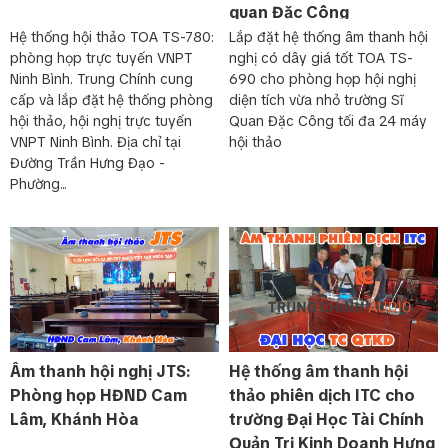
quan Đặc Công
dạng các mã sản phẩm Camera trên thị trường tùy theo nhu
Hệ thống hội thảo TOA TS-780:
Lắp đặt hệ thống âm thanh hội
cầu và phần mềm mà quý khách hàng sử dụng.
phòng họp trực tuyến VNPT
nghị có dây giá tốt TOA TS-
Ninh Bình. Trung Chính cung
690 cho phòng họp hội nghị
cấp và lắp đặt hệ thống phòng
diện tích vừa nhỏ trường Sĩ
hội thảo, hội nghị trực tuyến
Quan Đặc Công tối đa 24 máy
VNPT Ninh Bình. Địa chỉ tại
hội thảo
Đường Trần Hưng Đạo -
Phường...
>>Xem thêm: Hệ thống hội thảo kỹ thuật số CCS1000D
Cấu hình HỆ THỐNG HỘI THẢO CÓ DÂY
Âm thanh hội nghị JTS:
Hệ thống âm thanh hội
BOSCH CCS900 Ultro
Phòng họp HĐND Cam
thảo phiên dịch ITC cho
Lâm, Khánh Hòa
trường Đại Học Tài Chính
Khối điều khiển trung tâm
là trái tim của hệ thống hội
thảo CCS 900 Ultro, người dùng có thể điều khiển, đặt
Quản Trị Kinh Doanh Hưng