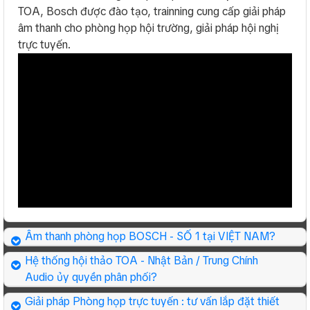
TOA, Bosch được đào tạo, trainning cung cấp giải pháp
âm thanh cho phòng họp hội trường, giải pháp hội nghị
trực tuyến.
Hệ thống âm thanh hội thảo BOSCH CCS
900 được các cơ quan nhà nước tin dùng. Hệ
thống hội thảo có dây hãng Âm thanh
BOSCH của ĐỨC giá tốt, mở rộng tối đa cho
phòng họp hội trường UBND - HĐND các
cấp.
Hệ thống âm thanh phòng họp BOSCH
Âm thanh phòng họp BOSCH - SỐ 1 tại VIỆT NAM?
CCS1000D
Hệ thống hội thảo TOA - Nhật Bản / Trung Chính
Audio ủy quyền phân phối?
Giải pháp Phòng họp trực tuyến : tư vấn lắp đặt thiết