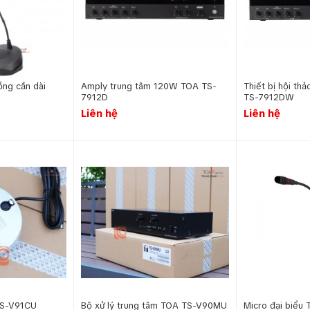
ỗng cần dài
Amply trung tâm 120W TOA TS-
Thiết bị hội th
7912D
TS-7912DW
Liên hệ
Liên hệ
TS-V91CU
Bộ xử lý trung tâm TOA TS-V90MU
Micro đại biể