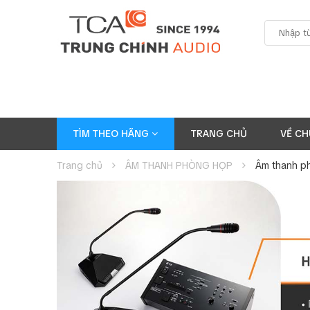
TÌM THEO HÃNG
TRANG CHỦ
VỀ CH
Trang chủ
ÂM THANH PHÒNG HỌP
Âm thanh p