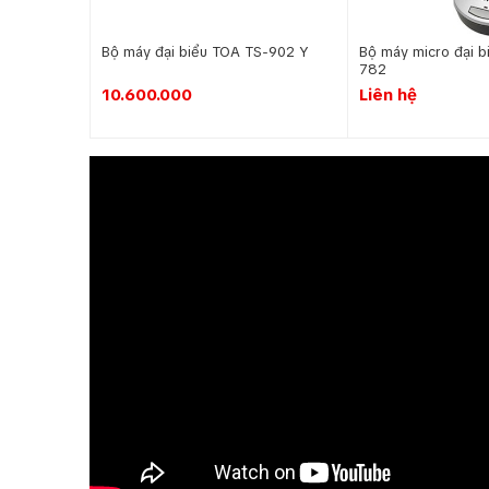
Bộ máy đại biểu TOA TS-902 Y
Bộ máy micro đại b
782
10.600.000
Liên hệ