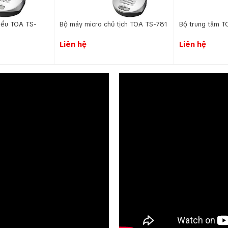
iểu TOA TS-
Bộ máy micro chủ tịch TOA TS-781
Bộ trung tâm 
Liên hệ
Liên hệ