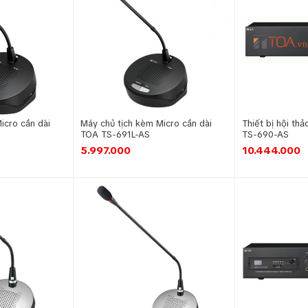
icro cần dài
Máy chủ tịch kèm Micro cần dài
Thiết bị hội th
TOA TS-691L-AS
TS-690-AS
5.997.000
10.444.000