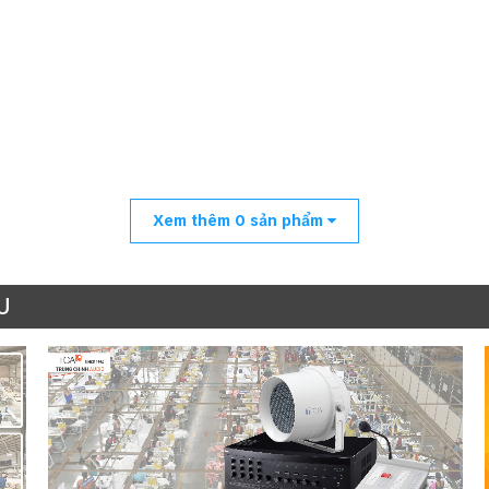
Xem thêm
0
sản phẩm
U
Sơ đồ kết nối hệ thống âm thanh thông báo TOA FV-200
hạc nền hoặc thông báo tự động (MP3/USB).