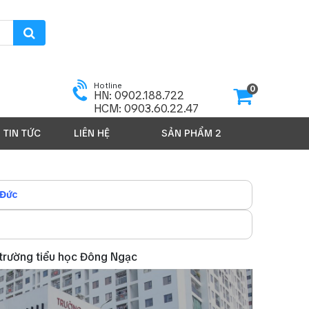
Hotline
0
HN: 0902.188.722
HCM: 0903.60.22.47
TIN TỨC
SẢN PHẨM 2026
LIÊN HỆ
 Đức
 trường tiểu học Đông Ngạc