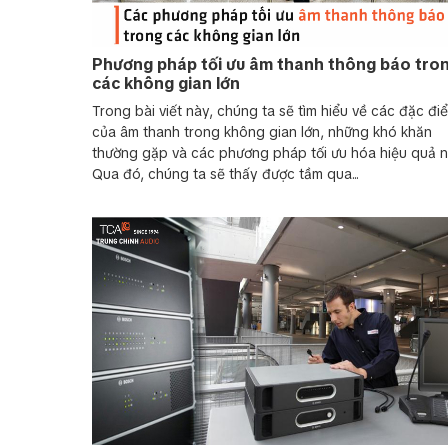
Phương pháp tối ưu âm thanh thông báo tro
các không gian lớn
Trong bài viết này, chúng ta sẽ tìm hiểu về các đặc đi
của âm thanh trong không gian lớn, những khó khăn
Hệ thống thông báo trong nhà xưởng được ứng dụng đ
thường gặp và các phương pháp tối ưu hóa hiệu quả n
nhanh chóng và hiệu quả, đảm bảo mọi nhân viên đều
Qua đó, chúng ta sẽ thấy được tầm qua...
thống âm thanh thông báo thường bao gồm loa phóng
bộ điều khiển trung tâm, phù hợp cho các thông báo 
hoặc hướng dẫn an toàn. Với khả năng phủ sóng âm 
gian rộng, đây là giải pháp lý tưởng cho môi trường n
Xem tất cả các ỨNG DỤNG