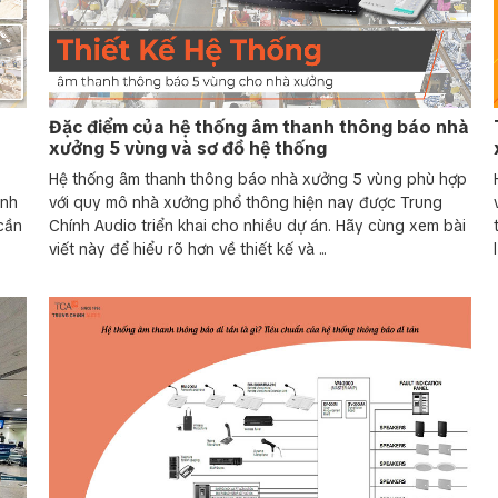
ung tâm để điều chỉnh âm lượng, tín hiệu.
hối đến loa.
i trời, bố trí tại các khu vực cần phủ âm.
 bảo tín hiệu truyền tải ổn định.
ảm bảo hoạt động liên tục khi mất điện.
Đặc điểm của hệ thống âm thanh thông báo nhà
 báo
xưởng 5 vùng và sơ đồ hệ thống
Hệ thống âm thanh thông báo nhà xưởng 5 vùng phù hợp
ành
với quy mô nhà xưởng phổ thông hiện nay được Trung
 nhà máy công nghiệp
Ứng dụng hệ thống âm thanh th
cần
Chính Audio triển khai cho nhiều dự án. Hãy cùng xem bài
viết này để hiểu rõ hơn về thiết kế và ...