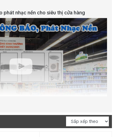
 phát nhạc nền cho siêu thị cửa hàng
 thị, cửa hàng
giúp truyền tải thông tin về chương
oặc thông báo khẩn cấp đến khách hàng một cách
hời, việc phát nhạc nền tạo không gian mua sắm