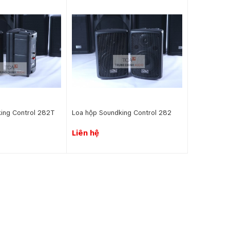
 của khách hàng, khuyến khích họ dành nhiều thời gian
góp phần tăng tính chuyên nghiệp và thu hút khách
, giúp duy trì sự an toàn và hiệu quả trong quản lý.
ề các mối nguy hiểm, đảm bảo sự an toàn cho mọi
 hướng dẫn khách hàng và phát nhạc nền, tạo không
ing Control 282T
Loa hộp Soundking Control 282
nối các bộ phận và nâng cao hiệu suất làm việc. Với
Liên hệ
g hình ảnh chuyên nghiệp, hiện đại cho đơn vị vận
tâm → (3) Amply tăng âm khuếch đại → (4) Loa. Ngoài