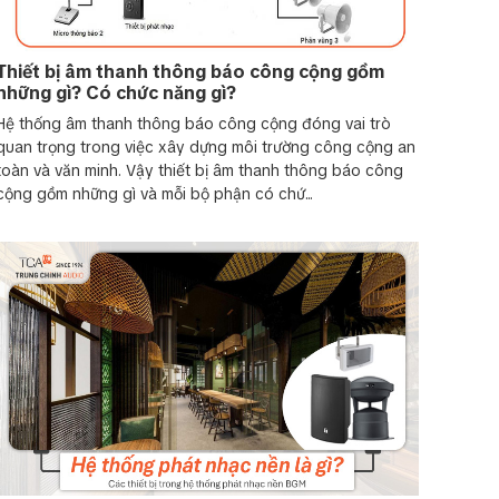
Thiết bị âm thanh thông báo công cộng gồm
những gì? Có chức năng gì?
Hệ thống âm thanh thông báo công cộng đóng vai trò
quan trọng trong việc xây dựng môi trường công cộng an
t hợp báo cháy là giải pháp quan trọng trong các
toàn và văn minh. Vậy thiết bị âm thanh thông báo công
 xảy ra sự cố, hệ thống âm thanh thông báo tự động
cộng gồm những gì và mỗi bộ phận có chứ...
ẫn sơ tán an toàn và hiệu quả. Với khả năng kết nối
yền tải thông điệp rõ ràng đến từng khu vực, đảm bảo
ời. Đây là yếu tố không thể thiếu để tăng cường an
nh hiện đại.