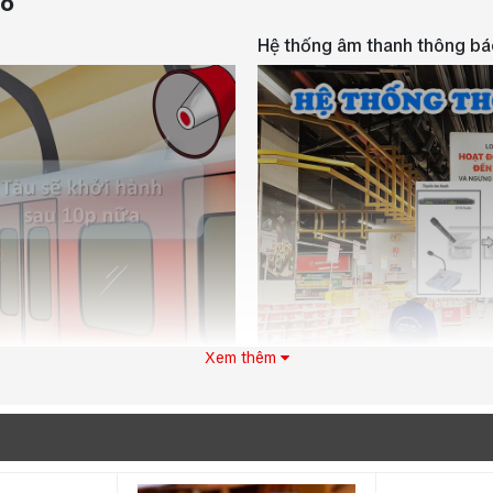
áo
Hệ thống âm thanh thông báo
Xem thêm
Hệ thống âm thanh tại siêu
 cung cấp thông tin kịp thời về
ẩn cấp, đảm bảo hành khách luôn
trình khuyến mãi, hướng dẫn, h
 dẫn an toàn và điều hướng dòng
nhanh chóng và hiệu quả. Đồng t