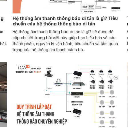
ng
Hệ thống âm thanh thông báo di tản là gì? Tiêu
chuẩn của hệ thống thông báo di tản
ểm
Hệ thống âm thanh thông báo di tản là gì? sẽ được đề
cập chi tiết trong bài viết này giúp bạn hiểu hơn về các
ể truyền tải thông tin một cách
Hệ thống âm thanh thông báo kế
hất.
thành phần, nguyên lý vận hành, tiêu chuẩn và tầm quan
 nhận được thông điệp. Hệ
tòa nhà cao tầng và cao ốc. Khi
trọng của hệ thống âm thanh cảnh bá...
 thanh, micro, bộ khuếch đại và
phát cảnh báo khẩn cấp, hướng d
khẩn cấp, quản lý sản xuất,
linh hoạt, hệ thống này giúp tru
thanh đồng đều trong không
mọi người được thông báo kịp th
hà xưởng nhiều tiếng ồn.
ninh và an toàn cho các công trì