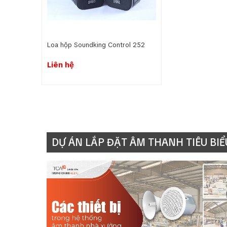
Loa hộp Soundking Control 252
Liên hệ
DỰ ÁN LẮP ĐẶT ÂM THANH TIÊU BIỂ
Nguồn âm thanh: Micro thông báo, đầu phát n