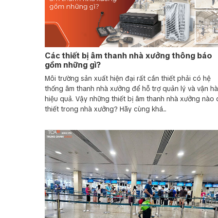
Bộ xử lý trung tâm: Mixer hoặc bộ điều khiển tr
Amply: Tăng cường tín hiệu âm thanh và phân p
Loa: Gồm loa trần, loa treo tường, hoặc loa ngoà
Cáp kết nối: Dây tín hiệu (audio) và dây loa đảm
Nguồn điện dự phòng: UPS hoặc pin dự phòng đ
Các thiết bị âm thanh nhà xưởng thông báo
Ứng dụng hệ thống âm thanh thông
gồm những gì?
Môi trường sản xuất hiện đại rất cần thiết phải có hệ
thống âm thanh nhà xưởng để hỗ trợ quản lý và vận h
Ứng dụng hệ thống thông báo tại các nhà xưởng,
hiệu quả. Vậy những thiết bị âm thanh nhà xưởng nào 
thiết trong nhà xưởng? Hãy cùng khá...