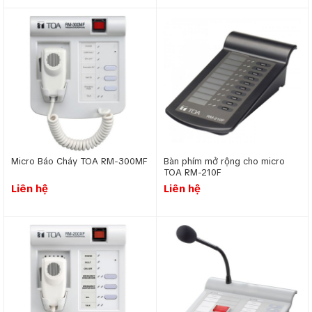
Ứng dụng hệ thống âm thanh thông báo
Ứng dụng hệ thống thông báo tại các nhà xưởng, nhà máy
công nghiệp
Micro Báo Cháy TOA RM-300MF
Bàn phím mở rộng cho micro
TOA RM-210F
Liên hệ
Liên hệ
Hệ thống thông báo trong nhà xưởng được ứng dụng để
truyền tải thông tin một cách nhanh chóng và hiệu quả, đảm
bảo mọi nhân viên đều nhận được thông điệp. Hệ thống âm