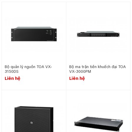
điều hướng dòng người, giảm thiểu tình trạng lộn xộn. Với âm
thanh rõ ràng và thiết kế hiệu quả, hệ thống không chỉ nâng
cao trải nghiệm mà còn đảm bảo an toàn và sự chuyên
nghiệp của đơn vị vận hành.
Hệ thống âm thanh thông báo phát nhạc nền cho
siêu thị cửa hàng
Bộ quản lý nguồn TOA VX-
Bộ ma trận tiền khuếch đại TOA
3150DS
VX-3000PM
Liên hệ
Liên hệ
Hệ thống âm thanh tại siêu thị, cửa hàng
giúp truyền
tải thông tin về chương trình khuyến mãi, hướng dẫn, hoặc