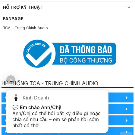
HỖ TRỢ KỸ THUẬT
FANPAGE
TCA - Trung Chính Audio
HỆ THỐNG TCA - TRUNG CHÍNH AUDIO
Kinh Doanh
HỒ CHÍ MINH
💬 
Em chào Anh/Chị!
HỒ CHÍ MINH
Anh/Chị có thể hỏi bất kỳ điều gì hoặc 
chia sẻ nhu cầu – em sẽ phản hồi sớm 
HỒ CHÍ MINH (PHÒNG BẢO HÀNH)
nhất có thể!
HÀ NỘI (DEMO HỆ THỐNG)