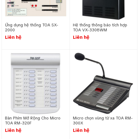
Ứng dụng hệ thống TOA SX-
Hệ thống thông báo tích hợp
2000
TOA VX-3308WM
Liên hệ
Liên hệ
Sơ đồ kết nối hệ thống âm thanh thông báo TOA
FV-200
Nguồn âm thanh: Micro thông báo, đầu phát nhạc nền
hoặc thông báo tự động (MP3/USB).
Bộ xử lý trung tâm: Mixer hoặc bộ điều khiển trung tâm
để điều chỉnh âm lượng, tín hiệu.
Amply: Tăng cường tín hiệu âm thanh và phân phối đến
loa.
Loa: Gồm loa trần, loa treo tường, hoặc loa ngoài trời,
bố trí tại các khu vực cần phủ âm.
Cáp kết nối: Dây tín hiệu (audio) và dây loa đảm bảo tín
Bàn Phím Mở Rộng Cho Micro
Micro chọn vùng từ xa TOA RM-
hiệu truyền tải ổn định.
TOA RM-320F
300X
Nguồn điện dự phòng: UPS hoặc pin dự phòng đảm
Liên hệ
Liên hệ
bảo hoạt động liên tục khi mất điện.