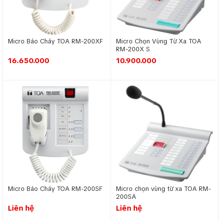
thanh thông báo thường bao gồm loa phóng thanh, micro, bộ
khuếch đại và bộ điều khiển trung tâm, phù hợp cho các
thông báo khẩn cấp, quản lý sản xuất, hoặc hướng dẫn an
toàn. Với khả năng phủ sóng âm thanh đồng đều trong không
Micro Báo Cháy TOA RM-200XF
Micro Chọn Vùng Từ Xa TOA
gian rộng, đây là giải pháp lý tưởng cho môi trường nhà
RM-200X S
xưởng nhiều tiếng ồn.
16.650.000
10.900.000
Ứng dụng hệ thống âm thanh thông báo kết hợp báo cháy
tại các tòa nhà
Micro Báo Cháy TOA RM-200SF
Micro chọn vùng từ xa TOA RM-
200SA
Liên hệ
Liên hệ