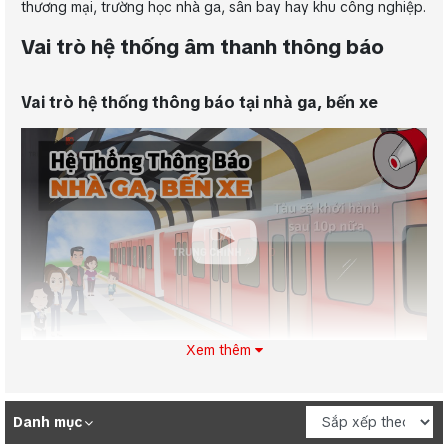
thương mại, trường học nhà ga, sân bay hay khu công nghiệp.
Vai trò hệ thống âm thanh thông báo
Vai trò hệ thống thông báo tại nhà ga, bến xe
Xem thêm
Hệ thống thông báo tại nhà ga và bến xe
giúp cung
cấp thông tin kịp thời về lịch trình, thay đổi giờ tàu xe, và các
Danh mục
tình huống khẩn cấp, đảm bảo hành khách luôn được cập
nhật. Ngoài ra, hệ thống còn hỗ trợ hướng dẫn an toàn và