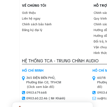
phòng karaoke, phòng âm thanh thanh 
VỀ CHÚNG TÔI
HỖ TRỢ
Giới thiệu
Chính sá
Bộ Micro không dây TEV TR 9100
Liên hệ ngay
Quy trìn
Chính sách bảo hành
Chính sá
Đăng ký đại lý
Hướng d
Hướng dẫ
Đổi trả, 
Vận chuy
Hình thức
HỆ THỐNG TCA - TRUNG CHÍNH AUDIO
HỒ CHÍ MINH
HỒ CHÍ 
365 ĐIỆN BIÊN PHỦ,
60/18
Phường Bàn Cờ, TP.HCM
Phường
(Click xem bản đồ)
đồ)
0903.679.668
0903.6
0903.60.22.46 ( Mr Khánh)
su@tc
Bộ Micro không dây TEV TR 9100 hai t
sales01@tca.vn