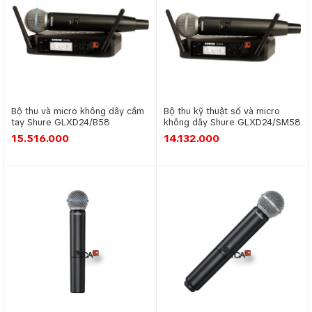
dành cho Karaoke, Hội trường, Sân khấu,
Giảng dạy. Có màn hình LCD hiển thị kênh,
tần số, và trạng thái và phạm vi thu phát lên
tới 200m.
Bộ thu và micro không dây cầm
Bộ thu kỹ thuật số và micro
Bộ Micro không dây TEV TR 9100
tay Shure GLXD24/B58
không dây Shure GLXD24/SM58
15.516.000
14.132.000
Bộ Micro không dây TEV TR 9100 hai tay cầm