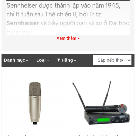
Sennheiser được
thành lập vào năm 1945,
chỉ ít tuần sau Thế chiến II, bởi Fritz
Sennheiser
và bảy người bạn kỹ sư ở Đại học
Hannover
Xem thêm
Micro không dây Shure
Danh mục
Loại
Hãng
Shure
thành lập vào năm 1925 với tên gọi