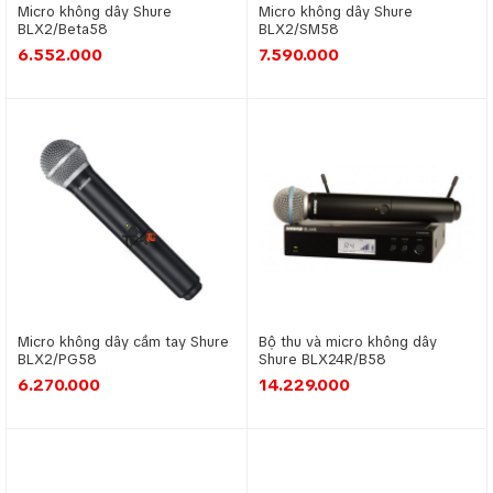
Micro không dây Shure
Micro không dây Shure
của hãng TEV - Taiwan cho phòng học lớp
BLX2/Beta58
BLX2/SM58
6.552.000
7.590.000
học, sân chơi hội trường, được nhập khẩu bởi
công ty TNHH thiết bị âm thanh Trung
Chính...
Bộ Micro không dây TEV TR 8100
Micro không dây cầm tay Shure
Bộ thu và micro không dây
BLX2/PG58
Shure BLX24R/B58
6.270.000
14.229.000