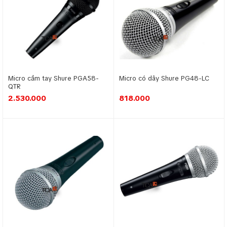
Micro Karaoke là dòng sản phẩm được thiết kế và sản xuất
chuyên dụng cho các dàn âm thanh. Ưu điểm của của micro
Micro cầm tay Shure PGA58-
Micro có dây Shure PG48-LC
karaoke là chất lượng tốt và có tính phổ biến cao. Bởi là dòng
QTR
micro chuyên dùng cho hát karaoke nên khả năng thu âm tốt.
2.530.000
818.000
Không những thế, micro karaoke còn có thể lọc được tạp âm,
giảm nhiễu sóng. Một số dòng micro cao cấp còn có khả
năng dò sóng sạch để thiết bị thu sóng ở tần số tốt nhất.
Đầu hát karaoke
Âm thanh karaoke
Phân loại Micro karaoke
Micro dùng để hát karaoke có hai dòng sản phẩm để bạn lựa
chọn là micro có dây và micro không dây.