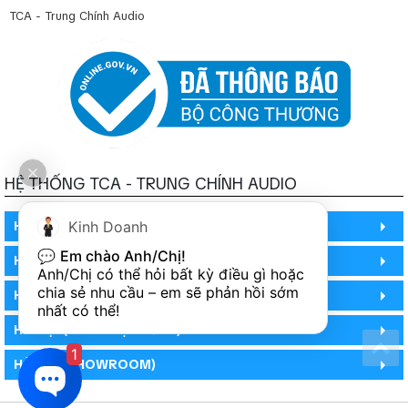
TCA - Trung Chính Audio
HỆ THỐNG TCA - TRUNG CHÍNH AUDIO
Kinh Doanh
HỒ CHÍ MINH
💬 
Em chào Anh/Chị!
HỒ CHÍ MINH
Anh/Chị có thể hỏi bất kỳ điều gì hoặc 
chia sẻ nhu cầu – em sẽ phản hồi sớm 
HỒ CHÍ MINH (PHÒNG BẢO HÀNH)
nhất có thể!
HÀ NỘI (DEMO HỆ THỐNG)
1
HÀ NỘI (SHOWROOM)