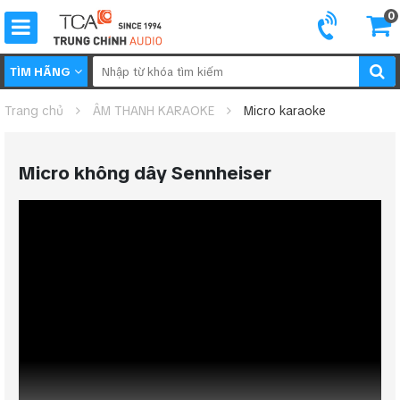
0
TÌM HÃNG
Trang chủ
ÂM THANH KARAOKE
Micro karaoke
Micro không dây Sennheiser