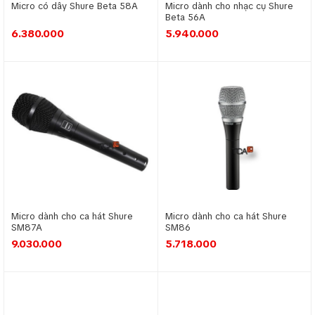
Micro có dây Shure Beta 58A
Micro dành cho nhạc cụ Shure
chuẩn quốc tế ISO-9002. TEV TM-700 là sự
Beta 56A
6.380.000
5.940.000
lựa chọn hàng đầu cho âm thanh karaoke gia
đình, phòng karaoke, phòng âm thanh thanh
chuyên dụng...
Micro không dây AV SLX/V3
Micro dành cho ca hát Shure
Micro dành cho ca hát Shure
SM87A
SM86
9.030.000
5.718.000
Micro không dây AV SLX/V3 chuyên dụng