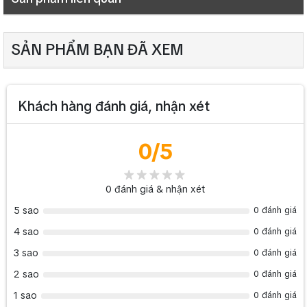
Tần số định mức
8K~48KHz
Công suất/Trở kháng Input
5W, 8Ω
SẢN PHẨM BẠN ĐÃ XEM
Tốc độ truyền tín hiệu
10/100Mbps
Công suất/Trở kháng Output
10W, 4Ω
Đáp tuyến tần số
20-16KHz (+1dB, -3dB)
Line Output
1V
Khách hàng đánh giá, nhận xét
Nhiệt độ hoật động
5 ℃-40℃
Độ méo tiếng
≤0.3%
0
/5
Độ âmr
20%-80%
Tỉ lệ S/N
>70dB
0
đánh giá & nhận xét
Công suất tiêu thụ
≤20W
5 sao
0 đánh giá
Aux Input
350mV
4 sao
0 đánh giá
Nguồn điện
DC 12-24V
3 sao
0 đánh giá
Công suất/Trở kháng Input
5W, 8Ω
2 sao
0 đánh giá
Kích thước
210x105x56mm
1 sao
0 đánh giá
Công suất/Trở kháng
10W, 4Ω