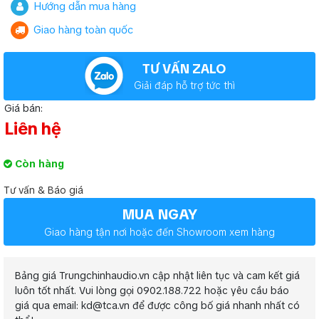
Hướng dẫn mua hàng
Giao hàng toàn quốc
TƯ VẤN ZALO
Giải đáp hỗ trợ tức thì
Giá bán:
Liên hệ
Còn hàng
Tư vấn & Báo giá
MUA NGAY
Giao hàng tận nơi hoặc đến Showroom xem hàng
Bảng giá Trungchinhaudio.vn cập nhật liên tục và cam kết giá
luôn tốt nhất. Vui lòng gọi 0902.188.722 hoặc yêu cầu báo
giá qua email: kd@tca.vn để được công bố giá nhanh nhất có