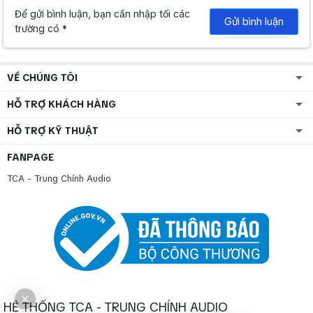
Để gửi bình luận, bạn cần nhập tối các
Gửi bình luận
trường có *
>> Xem thêm một số sản phẩm cùng thuộc thương hiệu ITC: Bộ
khuếch đại âm thanh mạng IP T-6705
VỀ CHÚNG TÔI
HỖ TRỢ KHÁCH HÀNG
HỖ TRỢ KỸ THUẬT
FANPAGE
TCA - Trung Chính Audio
HỆ THỐNG TCA - TRUNG CHÍNH AUDIO