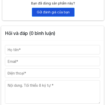
Output
Bạn đã dùng sản phẩm này?
Trọng lượng
1Kg
Gửi đánh giá của bạn
Line Output
1V
Nhiệt độ hoật động
5 ℃-40℃
Hỏi và đáp (
0
bình luận)
Độ âmr
20%-80%
Công suất tiêu thụ
≤20W
Nguồn điện
DC 12-24V
Kích thước
210x105x56mm
Trọng lượng
1Kg