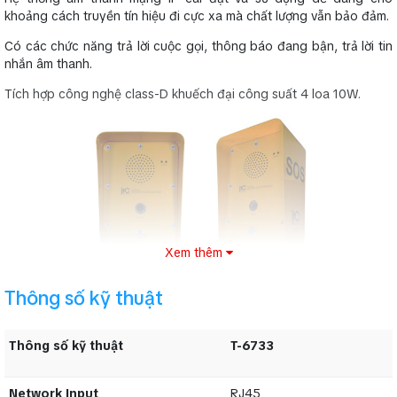
khoảng cách truyền tín hiệu đi cực xa mà chất lượng vẫn bảo đảm.
Có các chức năng trả lời cuộc gọi, thông báo đang bận, trả lời tin
nhắn âm thanh.
Tích hợp công nghệ class-D khuếch đại công suất 4 loa 10W.
Xem thêm
Thông số kỹ thuật
Tích hợp độ nhạy Mic cao cho âm thanh trong, mạnh mẽ.
1 cổng vào khẩn cấp.
Thông số kỹ thuật
T-6733
An toàn với nguồn điện DC 11.5V-24.5V.
Network Input
RJ45