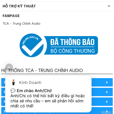
HỖ TRỢ KỸ THUẬT
FANPAGE
TCA - Trung Chính Audio
HỆ THỐNG TCA - TRUNG CHÍNH AUDIO
Kinh Doanh
HỒ CHÍ MINH
💬 
Em chào Anh/Chị!
HỒ CHÍ MINH
Anh/Chị có thể hỏi bất kỳ điều gì hoặc 
chia sẻ nhu cầu – em sẽ phản hồi sớm 
HỒ CHÍ MINH (PHÒNG BẢO HÀNH)
nhất có thể!
HÀ NỘI (DEMO HỆ THỐNG)