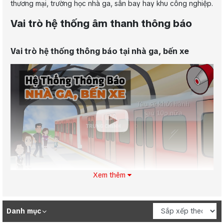
thương mại, trường học nhà ga, sân bay hay khu công nghiệp.
Vai trò hệ thống âm thanh thông báo
Vai trò hệ thống thông báo tại nhà ga, bến xe
Xem thêm
Hệ thống thông báo tại nhà ga và bến xe
giúp cung
cấp thông tin kịp thời về lịch trình, thay đổi giờ tàu xe, và các
Danh mục
tình huống khẩn cấp, đảm bảo hành khách luôn được cập
nhật. Ngoài ra, hệ thống còn hỗ trợ hướng dẫn an toàn và