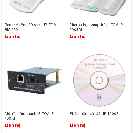
thanh thông báo thường bao gồm loa phóng thanh, micro, bộ
khuếch đại và bộ điều khiển trung tâm, phù hợp cho các
thông báo khẩn cấp, quản lý sản xuất, hoặc hướng dẫn an
toàn. Với khả năng phủ sóng âm thanh đồng đều trong không
Bàn mở rộng 10 vùng IP TOA
Micro chọn vùng từ xa TOA IP-
gian rộng, đây là giải pháp lý tưởng cho môi trường nhà
RM-110
100RM
xưởng nhiều tiếng ồn.
Liên hệ
Liên hệ
Ứng dụng hệ thống âm thanh thông báo kết hợp báo cháy
tại các tòa nhà
Mô-đun âm thanh IP TOA IP-
Phần mềm cài đặt IP-1000S
100XI
Liên hệ
Liên hệ