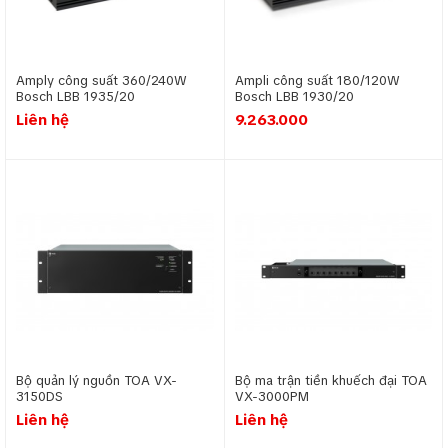
Amply công suất 360/240W
Ampli công suất 180/120W
Bosch LBB 1935/20
Bosch LBB 1930/20
Liên hệ
9.263.000
Sơ đồ kết nối hệ thống âm thanh thông báo TOA
FV-200
Nguồn âm thanh: Micro thông báo, đầu phát nhạc nền
hoặc thông báo tự động (MP3/USB).
Bộ xử lý trung tâm: Mixer hoặc bộ điều khiển trung tâm
để điều chỉnh âm lượng, tín hiệu.
Amply: Tăng cường tín hiệu âm thanh và phân phối đến
loa.
Loa: Gồm loa trần, loa treo tường, hoặc loa ngoài trời,
bố trí tại các khu vực cần phủ âm.
Cáp kết nối: Dây tín hiệu (audio) và dây loa đảm bảo tín
Bộ quản lý nguồn TOA VX-
Bộ ma trận tiền khuếch đại TOA
hiệu truyền tải ổn định.
3150DS
VX-3000PM
Nguồn điện dự phòng: UPS hoặc pin dự phòng đảm
Liên hệ
Liên hệ
bảo hoạt động liên tục khi mất điện.