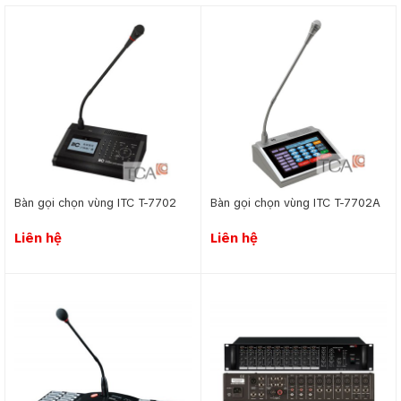
điều hướng dòng người, giảm thiểu tình trạng lộn xộn. Với âm
thanh rõ ràng và thiết kế hiệu quả, hệ thống không chỉ nâng
cao trải nghiệm mà còn đảm bảo an toàn và sự chuyên
nghiệp của đơn vị vận hành.
Hệ thống âm thanh thông báo phát nhạc nền cho
siêu thị cửa hàng
Bàn gọi chọn vùng ITC T-7702
Bàn gọi chọn vùng ITC T-7702A
Liên hệ
Liên hệ
Hệ thống âm thanh tại siêu thị, cửa hàng
giúp truyền
tải thông tin về chương trình khuyến mãi, hướng dẫn, hoặc