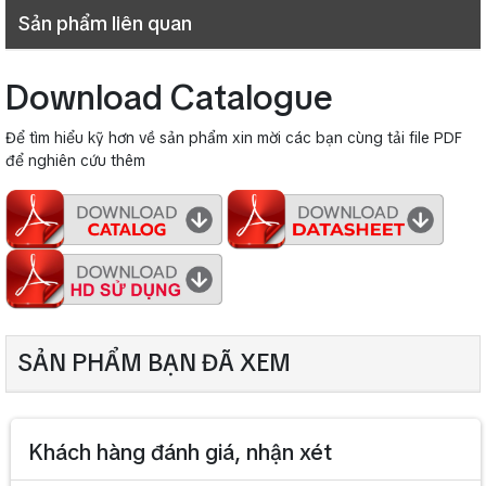
Operation Humidity
Sản phẩm liên quan
condensation)
Baffle: HIPS resin, off-white
Cabinet: Particle board, off-
Baffle: HIPS resin, off-white
Finish
white
Download Catalogue
Cabinet: Particle board, off-
Grille: Surface-treated steel
Finish
white
plate, off-white
Grille: Surface-treated steel
Để tìm hiểu kỹ hơn về sản phẩm xin mời các bạn cùng tải file PDF
Dimensions
250(W) x 190(H) x 110(D) mm
plate, off-white
để nghiên cứu thêm
Speaker mounting screw M4x35
Dimensions
250(W) x 190(H) x 110(D) mm
Accessory
x2,
4P terminal block x1
Speaker mounting screw M4x35
Accessory
x2,
4P terminal block x1
SẢN PHẨM BẠN ĐÃ XEM
Khách hàng đánh giá, nhận xét