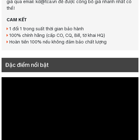
giá qua email: kd@tca.vn để được công bố giá nhanh nhất có
thể!
CAM KẾT
1 đổi 1 trong suất thời gian bảo hành
100% chính hãng (cấp CO, CQ, Bill, tờ khai HQ)
Hoàn tiền 100% nếu không đảm bảo chất lượng
Đặc điểm nổi bật