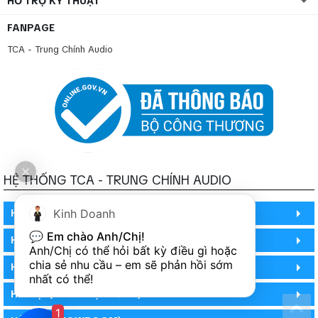
HỖ TRỢ KỸ THUẬT
FANPAGE
TCA - Trung Chính Audio
HỆ THỐNG TCA - TRUNG CHÍNH AUDIO
Kinh Doanh
HỒ CHÍ MINH
💬 
Em chào Anh/Chị!
HỒ CHÍ MINH
Anh/Chị có thể hỏi bất kỳ điều gì hoặc 
chia sẻ nhu cầu – em sẽ phản hồi sớm 
HỒ CHÍ MINH (PHÒNG BẢO HÀNH)
nhất có thể!
HÀ NỘI (DEMO HỆ THỐNG)
1