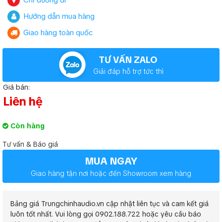
Chỉ đường đi
Hướng dẫn mua hàng
Giao hàng toàn quốc
TƯ VẤN ZALO
Giải đáp hỗ trợ tức thì
Giá bán:
Liên hệ
Còn hàng
Tư vấn & Báo giá
MUA NGAY
Giao hàng tận nơi hoặc đến Showroom xem hàng
Bảng giá Trungchinhaudio.vn cập nhật liên tục và cam kết giá
luôn tốt nhất. Vui lòng gọi 0902.188.722 hoặc yêu cầu báo