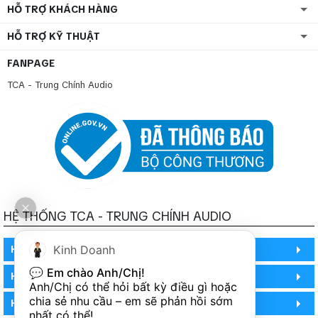
HỖ TRỢ KHÁCH HÀNG
HỖ TRỢ KỸ THUẬT
FANPAGE
TCA - Trung Chính Audio
HỆ THỐNG TCA - TRUNG CHÍNH AUDIO
HỒ CHÍ MINH
Kinh Doanh
💬 
Em chào Anh/Chị!
HỒ CHÍ MINH
Anh/Chị có thể hỏi bất kỳ điều gì hoặc 
chia sẻ nhu cầu – em sẽ phản hồi sớm 
HỒ CHÍ MINH (PHÒNG BẢO HÀNH)
nhất có thể!