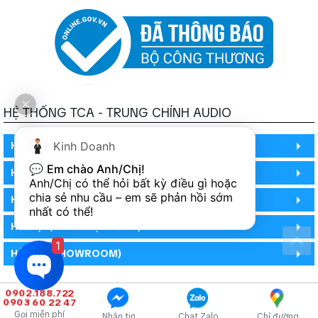
HỆ THỐNG TCA - TRUNG CHÍNH AUDIO
HỒ CHÍ MINH
Kinh Doanh
💬 
Em chào Anh/Chị!
HỒ CHÍ MINH
Anh/Chị có thể hỏi bất kỳ điều gì hoặc 
chia sẻ nhu cầu – em sẽ phản hồi sớm 
HỒ CHÍ MINH (PHÒNG BẢO HÀNH)
nhất có thể!
HÀ NỘI (DEMO HỆ THỐNG)
1
HÀ NỘI (SHOWROOM)
0902.188.722
0903 60 22 47
Gọi miễn phí
Nhắn tin
Chat Zalo
Chỉ đường