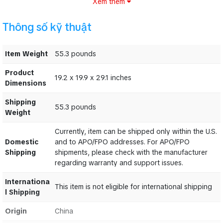
Parallel input connectors allow linking of additional
Xem thêm
loudspeakers
Ergonomically shaped handles for easy transport
Thông số kỹ thuật
Rugged steel grill for optimal speaker protection
Professional speaker connectors (compatible with Neutrik
Speakon)
Item Weight
55.3 pounds
High-quality components and exceptionally rugged
construction ensure long life
Product
19.2 x 19.9 x 29.1 inches
Conceived and designed by BEHRINGER Germany
Dimensions
Thông số kỹ thuật Loa BEHRINGER
Shipping
55.3 pounds
EUROLIVE PROFESSIONAL B1220 PRO
Weight
Currently, item can be shipped only within the U.S.
Item
55.3 pounds
Domestic
and to APO/FPO addresses. For APO/FPO
Weight
Shipping
shipments, please check with the manufacturer
Product
regarding warranty and support issues.
Dimension
19.2 x 19.9 x 29.1 inches
s
Internationa
This item is not eligible for international shipping
l Shipping
Shipping
55.3 pounds
Weight
Origin
China
Domestic
Currently, item can be shipped only within the U.S.