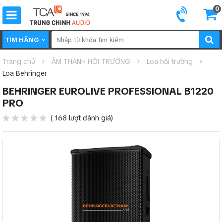
0
TÌM HÃNG
Trang chủ
ÂM THANH HỘI TRƯỜNG
Loa hội trường
Loa Behringer
BEHRINGER EUROLIVE PROFESSIONAL B1220
PRO
( 168 lượt đánh giá)