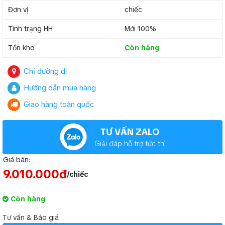
Đơn vị
chiếc
Tình trạng HH
Mới 100%
Tồn kho
Còn hàng
Chỉ đường đi
Hướng dẫn mua hàng
Giao hàng toàn quốc
TƯ VẤN ZALO
Giải đáp hỗ trợ tức thì
Giá bán:
9.010.000đ
/chiếc
Còn hàng
Tư vấn & Báo giá