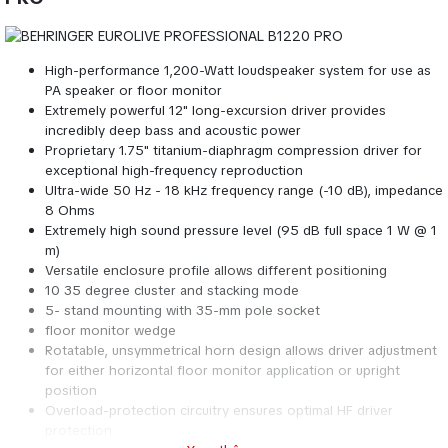
High-performance 1,200-Watt loudspeaker system for use as
PA speaker or floor monitor
Extremely powerful 12'' long-excursion driver provides
incredibly deep bass and acoustic power
Proprietary 1.75'' titanium-diaphragm compression driver for
exceptional high-frequency reproduction
Ultra-wide 50 Hz - 18 kHz frequency range (-10 dB), impedance
8 Ohms
Extremely high sound pressure level (95 dB full space 1 W @ 1
m)
Versatile enclosure profile allows different positioning
10 35 degree cluster and stacking mode
5- stand mounting with 35-mm pole socket
floor monitor wedge
Rotatable, unsymmetrical horn design allows driver adjustment
for either horizontal floor monitor application or upright
position
Overload-protection circuitry ensures optimal HF driver
protection