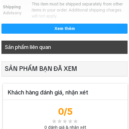
This item must be shipped separately from other
Shipping
shipments, please check with the manufacturer regar
Shipping
items in your order. Additional shipping charges
Advisory
Internatio
will not apply.
nal
This item is not eligible for international shipping
Shipping
ASIN
B000KMCFZG
Xem thêm
Origin
China
Item model
B1220 PRO
Shipping
This item must be shipped separately from other item
number
Sản phẩm liên quan
Advisory
charges will not apply.
ASIN
B000KMCFZG
Item model
SẢN PHẨM BẠN ĐÃ XEM
B1220 PRO
number
Khách hàng đánh giá, nhận xét
0
/5
0
đánh giá & nhận xét