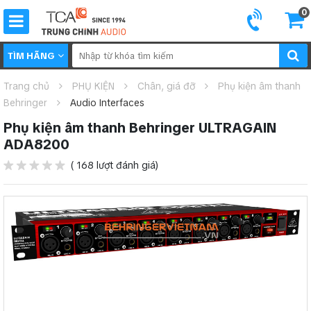
0
TÌM HÃNG
Trang chủ
PHỤ KIỆN
Chân, giá đỡ
Phụ kiện âm thanh
Behringer
Audio Interfaces
Phụ kiện âm thanh Behringer ULTRAGAIN
ADA8200
( 168 lượt đánh giá)