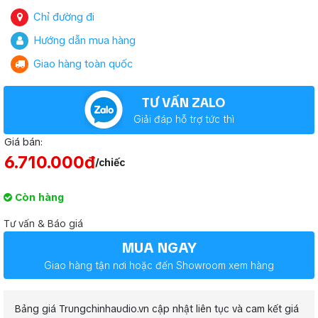
Chỉ đường đi
Hướng dẫn mua hàng
Giao hàng toàn quốc
TƯ VẤN ZALO
Giải đáp hỗ trợ tức thì
Giá bán:
6.710.000đ
/chiếc
Còn hàng
Tư vấn & Báo giá
MUA NGAY
Giao hàng tận nơi hoặc đến Showroom xem hàng
Bảng giá Trungchinhaudio.vn cập nhật liên tục và cam kết giá