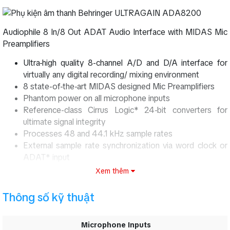
Audiophile 8 In/8 Out ADAT Audio Interface with MIDAS Mic
Preamplifiers
Ultra-high quality 8-channel A/D and D/A interface for
virtually any digital recording/ mixing environment
8 state-of-the-art MIDAS designed Mic Preamplifiers
Phantom power on all microphone inputs
Reference-class Cirrus Logic* 24-bit converters for
ultimate signal integrity
Processes 48 and 44.1 kHz sample rates
External sample rate synchronization via word clock or
ADAT* input
Xem thêm
=>> Xem thêm:
Phụ kiện âm thanh Behringer
ULTRAGAIN PRO-8
Thông số kỹ thuật
Thông số kỹ thuật Phụ kiện âm thanh Behringer
ULTRAGAIN ADA8200
Microphone Inputs