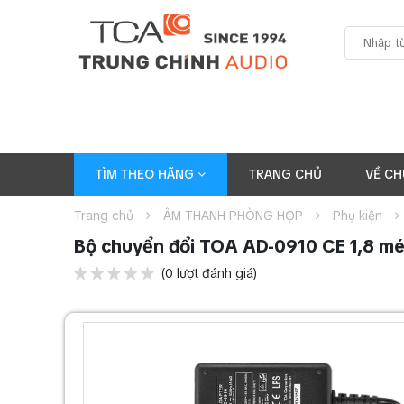
TÌM THEO HÃNG
TRANG CHỦ
VỀ CH
Trang chủ
ÂM THANH PHÒNG HỌP
Phụ kiện
Bộ chuyển đổi TOA AD-0910 CE 1,8 mé
(0 lượt đánh giá)