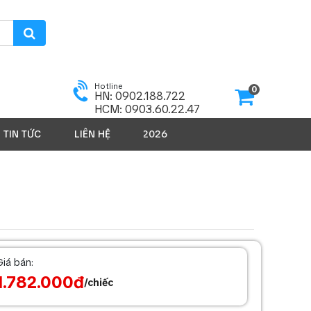
Hotline
0
HN: 0902.188.722
HCM: 0903.60.22.47
TIN TỨC
LIÊN HỆ
SẢN PHẨM 2026
Giá bán:
1.782.000đ
/chiếc