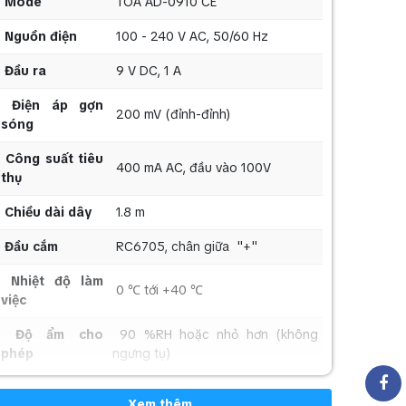
Mode
TOA AD-0910 CE
Nguồn điện
100 - 240 V AC, 50/60 Hz
Đầu ra
9 V DC, 1 A
Điện áp gợn
200 mV (đỉnh-đỉnh)
sóng
Công suất tiêu
400 mA AC, đầu vào 100V
thụ
Chiều dài dây
1.8 m
Đầu cắm
RC6705, chân giữa "+"
Nhiệt độ làm
0 ℃ tới +40 ℃
việc
Độ ẩm cho
90 %RH hoặc nhỏ hơn (không
phép
ngưng tụ)
Vật liệu
Vỏ: hợp kim PC/ABS, màu đen
Xem thêm