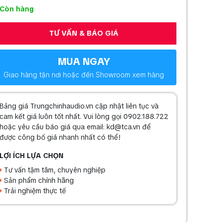
Còn hàng
TƯ VẤN & BÁO GIÁ
MUA NGAY
Giao hàng tận nơi hoặc đến Showroom xem hàng
Bảng giá Trungchinhaudio.vn cập nhật liên tục và
cam kết giá luôn tốt nhất. Vui lòng gọi 0902.188.722
hoặc yêu cầu báo giá qua email: kd@tca.vn để
được công bố giá nhanh nhất có thể!
LỢI ÍCH LỰA CHỌN
Tư vấn tậm tâm, chuyên nghiệp
Sản phẩm chính hãng
Trải nghiệm thực tế