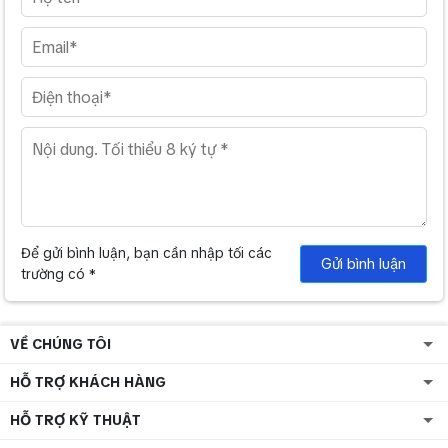
CPU OFF indicator, FAULT indicator
Shielded Category 5 twisted pair cable
(CAT5-STP)
Connection Cable
32 outputs, no-voltage make contact output,
(1 pair of data wire + 1 pair of control
relay contact output
wire)
Control
(withstand voltage: 40 V DC, control current: 2
Output
Maximum Cable
mA to 300 mA),
800 m (874.89 yd)
Distance
removable terminal block (6 pins)
CI/CO Link
Operating
0 ℃ to +40 ℃ (32 ゜F to 104 ゜F)
Input/Output
Input: 1 input, Output: 1 output
Temperature
Connector
RJ45 Connector
Operating
35 % to 80 %RH (no condensation)
Humidity
Shielded Category 5 twisted pair cable
Để gửi bình luận, bạn cần nhập tối các
Gửi bình luận
(CAT5-STP)
Panel: Aluminum, black, alumite
Connection Cable
trường có *
Finish
(1 pair of data wire + 1 pair of control
Case: Surface-treated steel plate
wire)
482 (W) × 44 (H) × 331.5 (D) mm (18.98 × 1.73"
Dimensions
× 13.05")"
Maximum Cable
VỀ CHÚNG TÔI
800 m (874.89 yd)
Distance
Weight
3.6 kg (7.94 lb)
HỖ TRỢ KHÁCH HÀNG
Removable terminal plug (6 pins) …16,
HỖ TRỢ KỸ THUẬT
Removable terminal plug (4 pins) …1,
Operating
Accessory
0 ℃ to +40 ℃ (32 ゜F to 104 ゜F)
Removable terminal plug (2 pins) ...1, Rack
Temperature