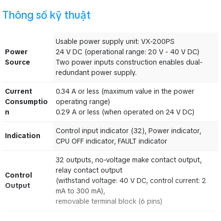
Thông số kỹ thuật
Usable power supply unit: VX-200PS
Power
24 V DC (operational range: 20 V - 40 V DC)
Source
Two power inputs construction enables dual-
Usable power supply unit: VX-200PS
redundant power supply.
Power
24 V DC (operational range: 20 V - 40 V DC)
Current
0.34 A or less (maximum value in the power
Source
Two power inputs construction enables dual-
Consumptio
operating range)
redundant power supply.
n
0.29 A or less (when operated on 24 V DC)
Current
0.34 A or less (maximum value in the power
Control input indicator (32), Power indicator,
Indication
Consumptio
operating range)
CPU OFF indicator, FAULT indicator
n
0.29 A or less (when operated on 24 V DC)
32 outputs, no-voltage make contact output,
relay contact output
Control input indicator (32), Power indicator,
Control
Indication
(withstand voltage: 40 V DC, control current: 2
CPU OFF indicator, FAULT indicator
Output
mA to 300 mA),
removable terminal block (6 pins)
32 outputs, no-voltage make contact output,
relay contact output
Control
(withstand voltage: 40 V DC, control current: 2
CI/CO Link
Output
mA to 300 mA),
Input/Output
Input: 1 input, Output: 1 output
removable terminal block (6 pins)
Connector
RJ45 Connector
Shielded Category 5 twisted pair cable