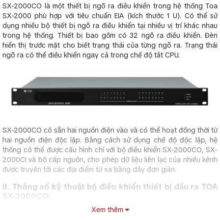
SX-2000CO là một thiết bị ngõ ra điều khiển trong hệ thống Toa
SX-2000 phù hợp với tiêu chuẩn EIA (kích thước 1 U). Có thể sử
dụng nhiều bộ thiết bị ngõ ra điều khiển tại nhiều vị trí khác nhau
trong hệ thống. Thiết bị bao gồm có 32 ngõ ra điều khiển. Đèn
hiển thị trước mặt cho biết trạng thái của từng ngõ ra. Trạng thái
ngõ ra có thể điều khiển ngay cả trong chế độ tắt CPU.
SX-2000CO có sẵn hai nguồn điện vào và có thể hoạt đồng thời từ
hai nguồn điện độc lập. Bằng cách sử dụng chế độ độc lập, hệ
thống có thể được cấu hình chỉ với bộ điều khiển SX-2000CO, SX-
2000CI và bộ cấp nguồn, cho phép dữ liệu liên lạc của nhiều kênh
được truyền tới các địa điểm từ xa bằng dây đơn giản.
II. Thông số kỹ thuật bộ điều khiển thiết bị đầu ra TOA
SX-2000CO:
Xem thêm