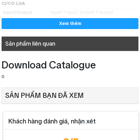
CI/CO Link
(CAT5-STP)
Connection Cable
(1 pair of data wire + 1 pair of control
Input/Output
Input: 1 input, Output: 1 output
wire)
Connector
RJ45 Connector
Xem thêm
Maximum Cable
800 m (874.89 yd)
Shielded Category 5 twisted pair cable
Distance
(CAT5-STP)
Connection Cable
Sản phẩm liên quan
(1 pair of data wire + 1 pair of control
Operating
wire)
0 ℃ to +40 ℃ (32 ゜F to 104 ゜F)
Temperature
Download Catalogue
Maximum Cable
Operating
800 m (874.89 yd)
35 % to 80 %RH (no condensation)
Distance
Humidity
0
Panel: Aluminum, black, alumite
Finish
Operating
Case: Surface-treated steel plate
0 ℃ to +40 ℃ (32 ゜F to 104 ゜F)
SẢN PHẨM BẠN ĐÃ XEM
Temperature
482 (W) × 44 (H) × 331.5 (D) mm (18.98 × 1.73"
Dimensions
× 13.05")"
Operating
35 % to 80 %RH (no condensation)
Humidity
Weight
3.6 kg (7.94 lb)
Khách hàng đánh giá, nhận xét
Removable terminal plug (6 pins) …16,
Panel: Aluminum, black, alumite
Finish
Accessory
Removable terminal plug (4 pins) …1,
Case: Surface-treated steel plate
Rack mounting screw …4