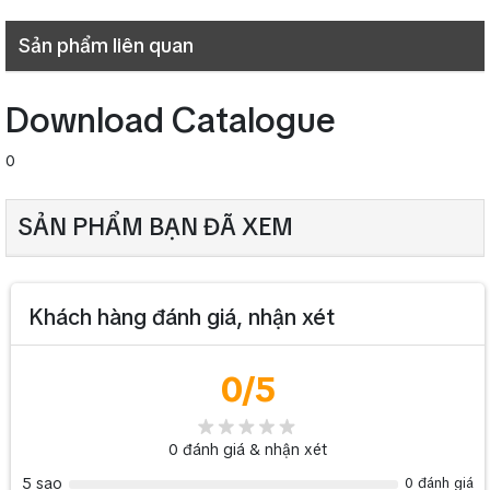
đầy đủ các phụ kiện, team, phiếu bảo hành theo từng sản phẩm.
Sản phẩm liên quan
>> Có thể bạn quan tâm đến các dòng phụ kiện Electro Voice
khác: Bộ xử lý Electro-voice DC-ONE-E-230V
Download Catalogue
0
SẢN PHẨM BẠN ĐÃ XEM
Khách hàng đánh giá, nhận xét
0
/5
0
đánh giá & nhận xét
5 sao
0 đánh giá