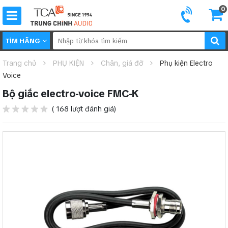
0
TÌM HÃNG
Trang chủ
PHỤ KIỆN
Chân, giá đỡ
Phụ kiện Electro
Voice
Bộ giắc electro-voice FMC-K
( 168 lượt đánh giá)