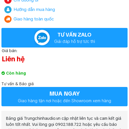
Chỉ đường đi
Hướng dẫn mua hàng
Giao hàng toàn quốc
TƯ VẤN ZALO
Giải đáp hỗ trợ tức thì
Giá bán:
Liên hệ
Còn hàng
Tư vấn & Báo giá
MUA NGAY
Giao hàng tận nơi hoặc đến Showroom xem hàng
Bảng giá Trungchinhaudio.vn cập nhật liên tục và cam kết giá
luôn tốt nhất. Vui lòng gọi 0902.188.722 hoặc yêu cầu báo