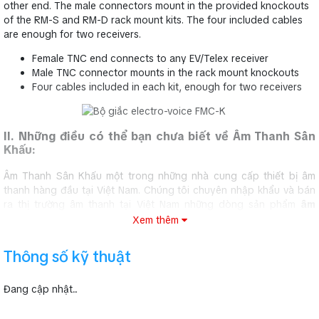
other end. The male connectors mount in the provided knockouts
of the RM-S and RM-D rack mount kits. The four included cables
are enough for two receivers.
Female TNC end connects to any EV/Telex receiver
Male TNC connector mounts in the rack mount knockouts
Four cables included in each kit, enough for two receivers
II. Những điều có thể bạn chưa biết về Âm Thanh Sân
Khấu:
Âm Thanh Sân Khấu một trong những nhà cung cấp thiết bị âm
thanh hàng đầu tại Việt Nam. Chúng tôi chuyên nhập khẩu và bán
ra thị trường âm thanh tại Việt Nam những dòng sản phẩm
âm
thanh hội trường
, âm thanh sân khấu, những thiết bị âm thanh
Xem thêm
dùng trong dàn karaoke chuyên nghiệp... 100% chính hãng, chất
lượng sản phẩm tốt nhất, giá cả cạnh tranh nhất trên thị trường âm
Thông số kỹ thuật
thanh Việt Nam.
Với những thương hiệu âm thanh hàng đầu thế giới như
JBL,
Đang cập nhật...
Yamaha, Behringer, Soundking
... tất cả những dòng sản phẩm
bán ra thị trường đều được chúng tôi cam kết bảo hành chính hãng