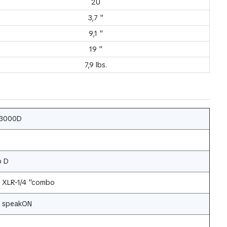
2U
3,7 "
9,1 "
19 "
7,9 lbs.
3000D
p D
x XLR-1/4 "combo
x speakON