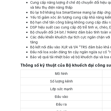
Cung cấp năng lượng ở chế độ chuyển đổi hiệu qu
và tiêu thụ điện năng thấp
Bù lại trở kháng loa SmartSense mang lại đáp ứng t
Yếu tố giảm xóc ấn tượng cung cấp khả năng kiểm 
Bộ hạn chế tấn công bằng không cung cấp đầu ra 
DSP hiệu suất cao cung cấp độ trễ tinh vi, chéo, 
Bộ chuyển đổi 24 bit / 96kHz đảm bảo tính toàn vẹ
Các điều khiển khuếch đại tích cực ngăn chặn vớ
tăng
Bộ kết nối đầu vào XLR và 1/4 "TRS đảm bảo khả 
Đầu nối loa xoắn đáng tin cậy ngăn ngừa sự cố 
Bảo vệ quá tải nhiệt bảo vệ bộ khuếch đại và loa
Thông số kỹ thuật của Bộ khuếch đại công 
Mô hình
Số lượng kênh
Lớp sức mạnh
Đầu vào
Đầu ra