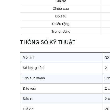
Giá đỡ
Chiều cao
Độ sâu
Chiều rộng
Trọng lượng
THÔNG SỐ KỸ THUẬT
Mô hình
NX
Số lượng kênh
2
Lớp sức mạnh
Lớ
Đầu vào
2 
Đầu ra
2 
Giá đỡ
2U