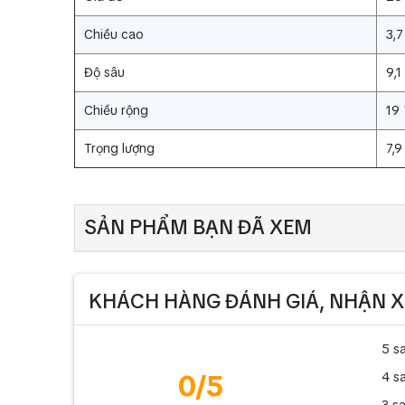
Chiều cao
3,7
Độ sâu
9,1
Chiều rộng
19 
Trọng lượng
7,9
SẢN PHẨM BẠN ĐÃ XEM
KHÁCH HÀNG ĐÁNH GIÁ, NHẬN X
5 s
0
/5
4 s
3 s