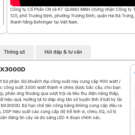
Công ty Cổ Phần CN và KT QUANG MINH chứng nhận Công ty TNH
125, phố Trương Định, phường Trương Định, quận Hai Bà Trưng
thanh hãng Behringer tại Việt Nam..
Thông số
Hỏi đáp & tư vấn
 NX3000D
 bộ phận. Bộ khuếch đại công suất này cung cấp 900 watt /
ặc công suất 3.000 watt thành 4 ohms được bắc cầu, cho bạn
ấp, phản ứng thoáng qua vượt trội và tiêu thụ điện năng thấp,
hiệu quả. Hưởng lợi từ đáp ứng tần số tuyến tính ở bất kỳ tải
ủa NX3000D. Bộ hạn chế tấn công bằng không cung cấp đầu ra
a, DSP hiệu suất cao cung cấp độ trễ tinh vi, chéo, EQ, xử lý
oắn đáng tin cậy và đo sáng LED 4 đoạn chính xác.