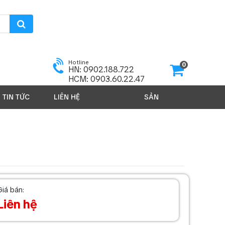
Hotline
0
HN: 0902.188.722
HCM: 0903.60.22.47
TIN TỨC
LIÊN HỆ
SẢN PHẨM 2026
Giá bán:
Liên hệ