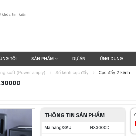
ÚNG TÔI
SẢN PHẨM
DỰ ÁN
ỨNG DỤNG
ng suất (Power amply)
Số kênh cục đẩy
Cục đẩy 2 kênh
NX3000D
THÔNG TIN SẢN PHẨM
Mã hàng/SKU
NX3000D