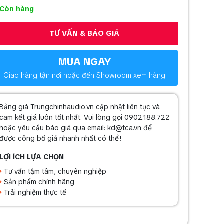
Còn hàng
TƯ VẤN & BÁO GIÁ
MUA NGAY
Giao hàng tận nơi hoặc đến Showroom xem hàng
Bảng giá Trungchinhaudio.vn cập nhật liên tục và
cam kết giá luôn tốt nhất. Vui lòng gọi 0902.188.722
hoặc yêu cầu báo giá qua email: kd@tca.vn để
được công bố giá nhanh nhất có thể!
LỢI ÍCH LỰA CHỌN
Tư vấn tậm tâm, chuyên nghiệp
Sản phẩm chính hãng
Trải nghiệm thực tế