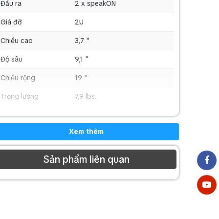
Đầu ra
2 x speakON
Giá đỡ
2U
Chiều cao
3,7 "
Độ sâu
9,1 "
Chiều rộng
19 "
Trọng lượng
7,9 lbs.
Xem thêm
Sản phẩm liên quan