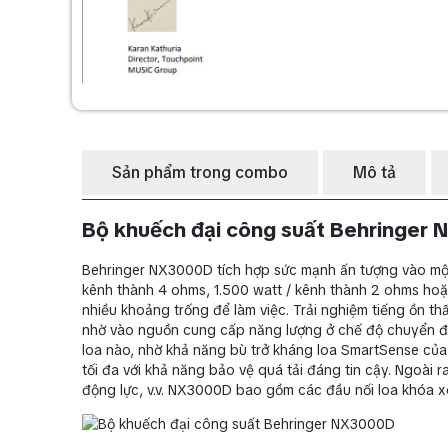
Sản phẩm trong combo
Mô tả
Bộ khuếch đại công suất Behringer
Behringer NX3000D tích hợp sức mạnh ấn tượng vào một
kênh thành 4 ohms, 1.500 watt / kênh thành 2 ohms ho
nhiều khoảng trống để làm việc. Trải nghiệm tiếng ồn th
nhờ vào nguồn cung cấp năng lượng ở chế độ chuyển đổi 
loa nào, nhờ khả năng bù trở kháng loa SmartSense c
tối đa với khả năng bảo vệ quá tải đáng tin cậy. Ngoài r
động lực, v.v. NX3000D bao gồm các đầu nối loa khóa x