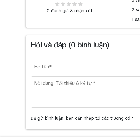
2 s
0
đánh giá & nhận xét
1 s
Hỏi và đáp (
0
bình luận)
Để gửi bình luận, bạn cần nhập tối các trường có *