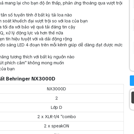
ả mang lại cho bạn độ ồn thấp, phản ứng thoáng qua vượt trội
ần số tuyến tính ở bất kỳ tải loa nào
soát khuếch đại vượt trội so với loa của bạn
tối đa với bảo vệ quá tải đáng tin cậy
EQ, xử lý động lực và hơn thế nữa
n tín hiệu tuyệt vời và dải động rộng
i đo sáng LED 4 đoạn trên mỗi kênh giúp dễ dàng đạt được mức
năng tương thích với bất kỳ nguồn nào
"rút phích cắm" không mong muốn
 của bạn
suất Behringer NX3000D
NX3000D
2
Lớp D
2 x XLR-1/4 "combo
2 x speakON