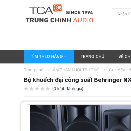
TÌM THEO HÃNG
TRANG CHỦ
VỀ CH
Trang chủ
ÂM THANH HỘI TRƯỜNG
Cục đẩy cô
Bộ khuếch đại công suất Behringer 
(0 lượt đánh giá)