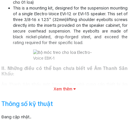
cho 01 loa)
This is a mounting kit, designed for the suspension mounting
of a single Electro-Voice EVI-12 or EVI-15 speaker. This set of
three 3/8-16 x 1.25" (32mm)lifting shoulder eyebolts screws
directly into the inserts provided on the speaker cabinet, for
secure overhead suspension. The eyebolts are made of
black nickel-plated, drop-forged steel, and exceed the
rating required for their specific load.
II. Những điều có thể bạn chưa biết về Âm Thanh Sân
Khấu:
Âm Thanh Sân Khấu một trong những nhà cung cấp thiết bị âm
Xem thêm
thanh hàng đầu tại Việt Nam. Chúng tôi chuyên nhập khẩu và bán
ra thị trường âm thanh tại Việt Nam những dòng sản phẩm
âm
thanh hội trường
, âm thanh sân khấu, những thiết bị âm thanh
Thông số kỹ thuật
dùng trong dàn karaoke chuyên nghiệp... 100% chính hãng, chất
lượng sản phẩm tốt nhất, giá cả cạnh tranh nhất trên thị trường âm
Đang cập nhật...
thanh Việt Nam.
Với những thương hiệu âm thanh hàng đầu thế giới như
JBL,