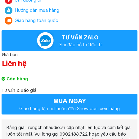
Chỉ đường đi
Hướng dẫn mua hàng
Giao hàng toàn quốc
TƯ VẤN ZALO
Giải đáp hỗ trợ tức thì
Giá bán:
Liên hệ
Còn hàng
Tư vấn & Báo giá
MUA NGAY
Giao hàng tận nơi hoặc đến Showroom xem hàng
Bảng giá Trungchinhaudio.vn cập nhật liên tục và cam kết giá
luôn tốt nhất. Vui lòng gọi 0902.188.722 hoặc yêu cầu báo