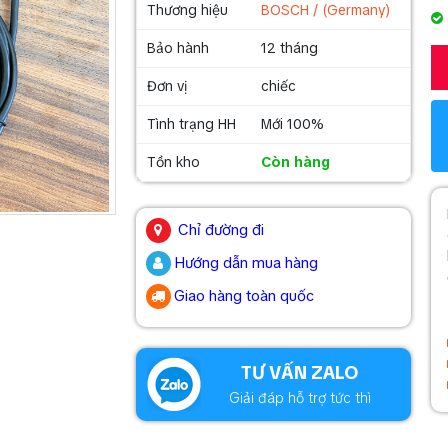
Thương hiệu
BOSCH / (Germany)
Bảo hành
12 tháng
Đơn vị
chiếc
Tình trạng HH
Mới 100%
Tồn kho
Còn hàng
.
Chỉ đường đi
Hướng dẫn mua hàng
Giao hàng toàn quốc
.
TƯ VẤN ZALO
Giải đáp hỗ trợ tức thì
.