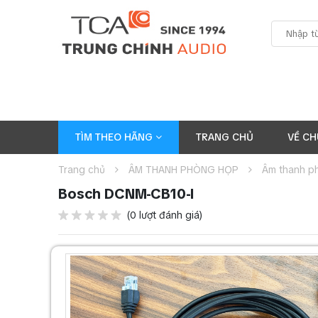
TÌM THEO HÃNG
TRANG CHỦ
VỀ CH
Trang chủ
ÂM THANH PHÒNG HỌP
Âm thanh p
Bosch DCNM-CB10-I
(0 lượt đánh giá)