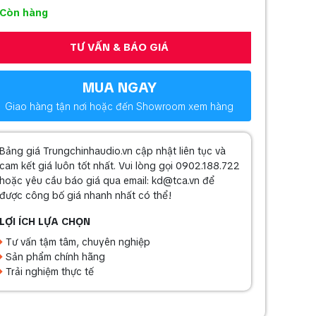
Còn hàng
TƯ VẤN & BÁO GIÁ
MUA NGAY
Giao hàng tận nơi hoặc đến Showroom xem hàng
Bảng giá Trungchinhaudio.vn cập nhật liên tục và
cam kết giá luôn tốt nhất. Vui lòng gọi 0902.188.722
hoặc yêu cầu báo giá qua email: kd@tca.vn để
được công bố giá nhanh nhất có thể!
LỢI ÍCH LỰA CHỌN
Tư vấn tậm tâm, chuyên nghiệp
Sản phẩm chính hãng
Trải nghiệm thực tế