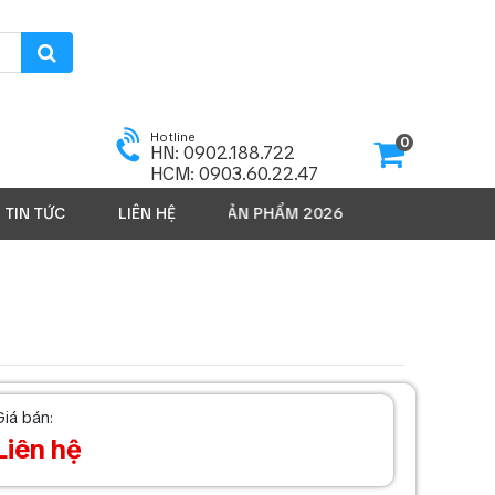
Hotline
0
HN: 0902.188.722
HCM: 0903.60.22.47
TIN TỨC
LIÊN HỆ
SẢN PHẨM 2026
Giá bán:
Liên hệ