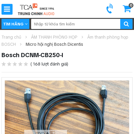
0
TÌM HÃNG
Trang chủ
ÂM THANH PHÒNG HỌP
Âm thanh phòng họp
BOSCH
Micro hội nghị Bosch Dicentis
Bosch DCNM-CB250-I
( 168 lượt đánh giá)