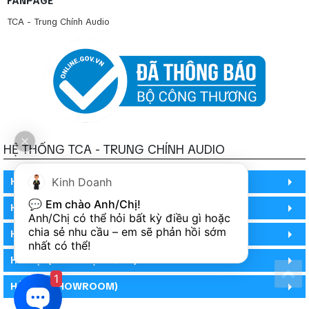
FANPAGE
TCA - Trung Chính Audio
HỆ THỐNG TCA - TRUNG CHÍNH AUDIO
HỒ CHÍ MINH
Kinh Doanh
💬 
Em chào Anh/Chị!
HỒ CHÍ MINH
Anh/Chị có thể hỏi bất kỳ điều gì hoặc 
chia sẻ nhu cầu – em sẽ phản hồi sớm 
HỒ CHÍ MINH (PHÒNG BẢO HÀNH)
nhất có thể!
HÀ NỘI (DEMO HỆ THỐNG)
1
HÀ NỘI (SHOWROOM)