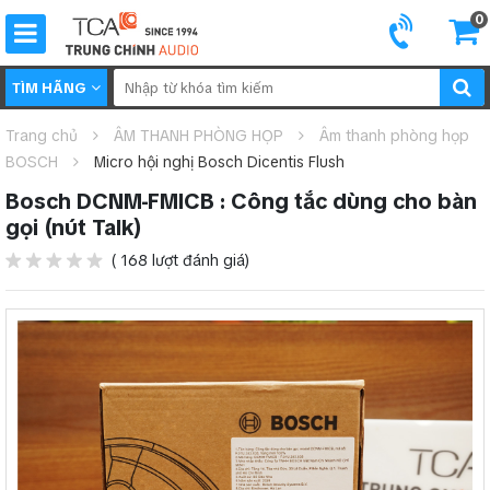
0
TÌM HÃNG
Trang chủ
ÂM THANH PHÒNG HỌP
Âm thanh phòng họp
BOSCH
Micro hội nghị Bosch Dicentis Flush
Bosch DCNM-FMICB : Công tắc dùng cho bàn
gọi (nút Talk)
( 168 lượt đánh giá)