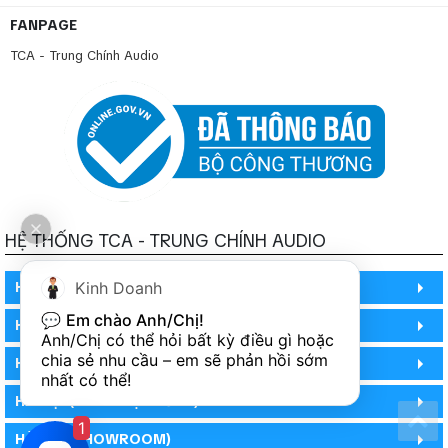
FANPAGE
TCA - Trung Chính Audio
HỆ THỐNG TCA - TRUNG CHÍNH AUDIO
HỒ CHÍ MINH
Kinh Doanh
💬 
Em chào Anh/Chị!
HỒ CHÍ MINH
Anh/Chị có thể hỏi bất kỳ điều gì hoặc 
chia sẻ nhu cầu – em sẽ phản hồi sớm 
HỒ CHÍ MINH (PHÒNG BẢO HÀNH)
nhất có thể!
HÀ NỘI (DEMO HỆ THỐNG)
1
HÀ NỘI (SHOWROOM)