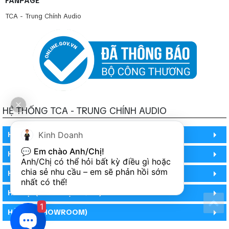
FANPAGE
TCA - Trung Chính Audio
HỆ THỐNG TCA - TRUNG CHÍNH AUDIO
HỒ CHÍ MINH
Kinh Doanh
💬 
Em chào Anh/Chị!
HỒ CHÍ MINH
Anh/Chị có thể hỏi bất kỳ điều gì hoặc 
chia sẻ nhu cầu – em sẽ phản hồi sớm 
HỒ CHÍ MINH (PHÒNG BẢO HÀNH)
nhất có thể!
HÀ NỘI (DEMO HỆ THỐNG)
1
HÀ NỘI (SHOWROOM)