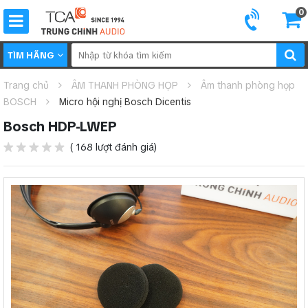
0
TÌM HÃNG
Trang chủ
ÂM THANH PHÒNG HỌP
Âm thanh phòng họp
BOSCH
Micro hội nghị Bosch Dicentis
Bosch HDP-LWEP
( 168 lượt đánh giá)