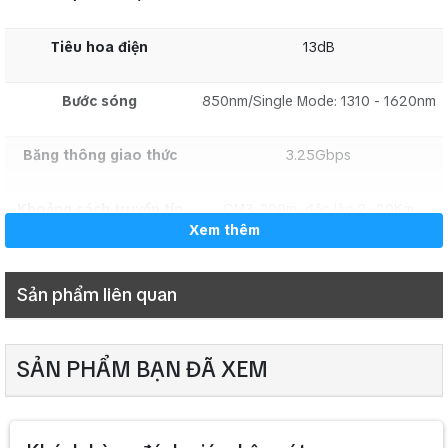
Tiêu hoa điện
13dB
Bước sóng
850nm/Single Mode: 1310 - 1620nm
Băng thông giao thức
3.25Gbps
Khoảng cách truyền tín
OM3: 300m, độc lập 2~20Km
hiệu nghị
Xem thêm
1920x1080p@60
Công suất tiêu thụ
8W
Sản phẩm liên quan
Trọng lượng
0.8Kg
SẢN PHẨM BẠN ĐÃ XEM