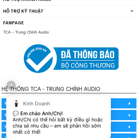
HỖ TRỢ KỸ THUẬT
FANPAGE
TCA - Trung Chính Audio
HỆ THỐNG TCA - TRUNG CHÍNH AUDIO
Kinh Doanh
HỒ CHÍ MINH
💬 
Em chào Anh/Chị!
HỒ CHÍ MINH
Anh/Chị có thể hỏi bất kỳ điều gì hoặc 
chia sẻ nhu cầu – em sẽ phản hồi sớm 
HỒ CHÍ MINH (PHÒNG BẢO HÀNH)
nhất có thể!