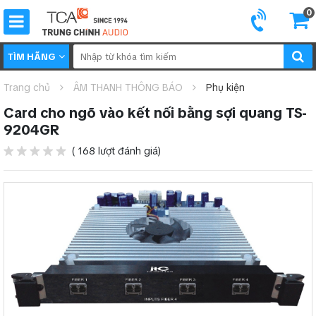
0
TÌM HÃNG
Trang chủ
ÂM THANH THÔNG BÁO
Phụ kiện
Card cho ngõ vào kết nối bằng sợi quang TS-
9204GR
( 168 lượt đánh giá)