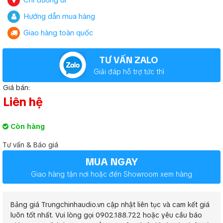
Chỉ đường đi
Hướng dẫn mua hàng
Giao hàng toàn quốc
TƯ VẤN ZALO
Giải đáp hỗ trợ tức thì
Giá bán:
Liên hệ
Còn hàng
Tư vấn & Báo giá
MUA NGAY
Giao hàng tận nơi hoặc đến Showroom xem hàng
Bảng giá Trungchinhaudio.vn cập nhật liên tục và cam kết giá
luôn tốt nhất. Vui lòng gọi 0902.188.722 hoặc yêu cầu báo