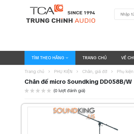
TÌM THEO HÃNG
TRANG CHỦ
VỀ CH
Trang chủ
PHỤ KIỆN
Chân, giá đỡ
Phụ kiện
Chân đế micro Soundking DD058B/W
(0 lượt đánh giá)