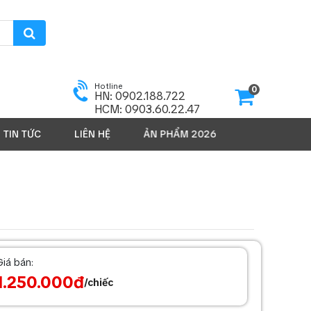
Hotline
0
HN: 0902.188.722
HCM: 0903.60.22.47
TIN TỨC
SẢN PHẨM 2026
LIÊN HỆ
Giá bán:
1.250.000đ
/chiếc