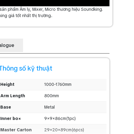
ản phẩm Âm ly, Mixer, Micro thương hiệu Soundking.
ng giá tốt nhất thị trường..
alogue
Thông số kỹ thuật
Height
1000-1760mm
Arm Length
800mm
Base
Metal
Inner bo×
9×9×86cm(1pc)
Master Carton
29×20×89cm(6pcs)