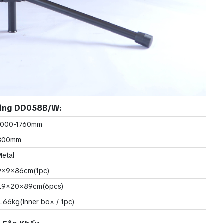
dking DD058B/W
:
1000-1760mm
800mm
Metal
9×9×86cm(1pc)
29×20×89cm(6pcs)
2.66kg(Inner bo× / 1pc)