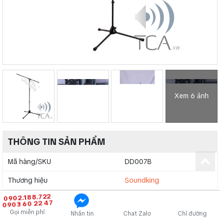
Xem 6 ảnh
THÔNG TIN SẢN PHẨM
Mã hàng/SKU
DD007B
Thương hiệu
Soundking
0902.188.722
Bảo hành
12 tháng
0903 60 22 47
Gọi miễn phí
Nhắn tin
Chat Zalo
Chỉ đường
Đơn vị
chiếc