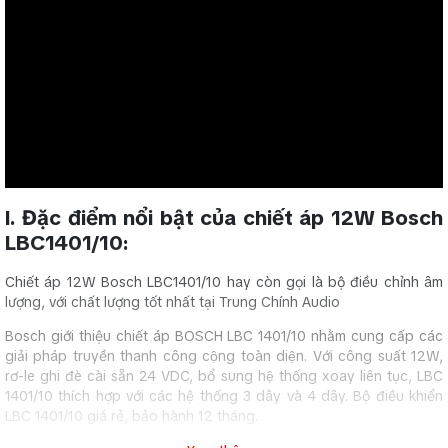
I. Đặc điểm nổi bật của chiết áp 12W Bosch
LBC1401/10:
Chiết áp 12W Bosch LBC1401/10 hay còn gọi là bộ điều chỉnh âm
lượng, với chất lượng tốt nhất tại Trung Chính Audio
Bosch giới thiệu chiết áp BOSCH LBC 1401/10 nhằm cung cấp các
giải pháp truyền thanh công cộng toàn diện. Với công suất 12W,
rơ-le ghi đè cài sẵn 24 VDC, bổ sung hệ thống xoay liên tục, LBC
1401/10 thích hợp với các hệ thống 3 dây và 4 dây. Bộ điều khiển
LBC 1401/10 giá rẻ, bảo hành 12 tháng.