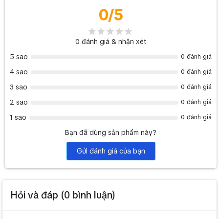
Chống
Bosch LBC1401/10:
Theo UL 94 V0
0
/5
chá+A1:B19y
0
đánh giá & nhận xét
Điện*
5 sao
0 đánh giá
Công suất định
12 W
mức
4 sao
0 đánh giá
Điện áp vào
100 V
3 sao
0 đánh giá
Bước sóng suy
2 sao
0 đánh giá
5 x 3 dB + tắt
giảm
1 sao
0 đánh giá
Hồi đáp tần số
Từ 50 Hz tới 20 kHz (-1 dB)
Bạn đã dùng sản phẩm này?
THD
< 0,5%
Gửi đánh giá của bạn
Đầu nối
Hộp đấu dây vặn ốc
Dòng tiêu thụ
20 mA ở nguồn cấp 24 VDC
Điện tính cơ học
Hỏi và đáp (
0
bình luận)
Kích thước
87 x 87 x 45,6 mm
(RxCxS)