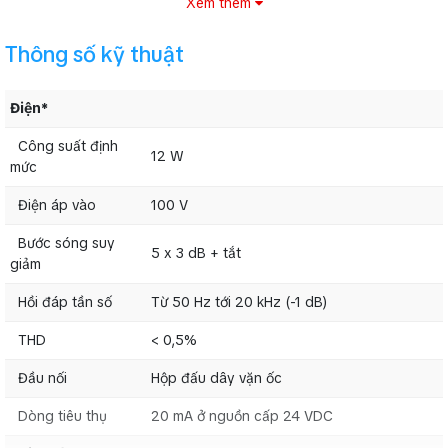
Xem thêm
Thông số kỹ thuật
Điện*
Công suất định
12 W
mức
Điện áp vào
100 V
Bước sóng suy
5 x 3 dB + tắt
giảm
Hồi đáp tần số
Từ 50 Hz tới 20 kHz (-1 dB)
Hệ thống âm thanh công cộng thường được sử dụng cho cả thông
báo và phân phối nhạc nền. Để tăng hiệu suất của hệ thống truyền
THD
< 0,5%
thanh, có thể sử dụng chiết áp Bosch LBC 1401/10 để điều chỉnh
mức cục bộ. Ngoài ra, có thể lắp đặt bộ chọn chương trình để chọn
Đầu nối
Hộp đấu dây vặn ốc
cục bộ năm chương trình khác nhau. Như vậy, trong trường hợp có
thông báo (khẩn cấp), rơ le tích hợp đảm bảo rằng thông điệp
Dòng tiêu thụ
20 mA ở nguồn cấp 24 VDC
được truyền phát ở mức cài đặt sẵn, độc lập với thiết đặt âm lượng
cục bộ.