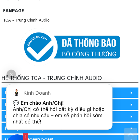
âm thanh thông báo - âm thanh chia vùng
FANPAGE
TCA - Trung Chính Audio
HỆ THỐNG TCA - TRUNG CHÍNH AUDIO
HỒ CHÍ MINH
Kinh Doanh
💬 
Em chào Anh/Chị!
HỒ CHÍ MINH
Anh/Chị có thể hỏi bất kỳ điều gì hoặc 
chia sẻ nhu cầu – em sẽ phản hồi sớm 
HỒ CHÍ MINH (PHÒNG BẢO HÀNH)
nhất có thể!
HÀ NỘI (DEMO HỆ THỐNG)
1
HÀ NỘI (SHOWROOM)