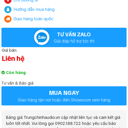
Chỉ đường đi
Hướng dẫn mua hàng
Giao hàng toàn quốc
TƯ VẤN ZALO
Giải đáp hỗ trợ tức thì
Giá bán:
Liên hệ
Còn hàng
Tư vấn & Báo giá
MUA NGAY
Giao hàng tận nơi hoặc đến Showroom xem hàng
Bảng giá Trungchinhaudio.vn cập nhật liên tục và cam kết giá
luôn tốt nhất. Vui lòng gọi 0902.188.722 hoặc yêu cầu báo