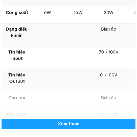
Công suất
6W
15W
30W
Tín hiệu
0～100V
Output
Dạng điều
Biến áp
khiển
Cho loa
Điện áp
Tín hiệu
70～100V
Đáp tuyến
80-16KHz
Input
tần số
Tín hiệu
0～100V
Các mức
11 mức
Output
Cho loa
Điện áp
Thành
Nhựa ABS, trắng
phẩm
Đáp tuyến
80-16KHz
tần số
Kích thước
86x86x50mm
Xem thêm
gắn