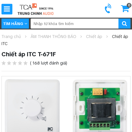
0
TÌM HÃNG
Trang chủ
ÂM THANH THÔNG BÁO
Chiết áp
Chiết áp
ITC
Chiết áp ITC T-671F
( 168 lượt đánh giá)