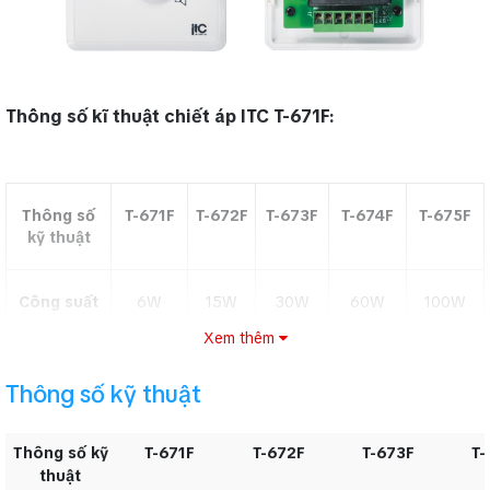
Thông số kĩ thuật chiết áp ITC T-671F:
Thông số
T-671F
T-672F
T-673F
T-674F
T-675F
kỹ thuật
Công suất
6W
15W
30W
60W
100W
Xem thêm
Dạng điều
Biến áp
khiển
Thông số kỹ thuật
Tín hiệu
70～100V
Thông số kỹ
T-671F
T-672F
T-673F
T-
Input
thuật