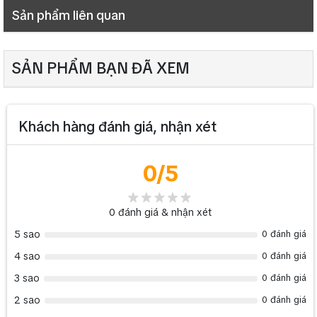
Các mức
11 mức
Sản phẩm liên quan
Kích thước
85x93x65mm
thực
Thành phẩm
Nhựa ABS, trắng
SẢN PHẨM BẠN ĐÃ XEM
Kích thước
86x86x50mm
Trọng lượng
0.16Kg
0.22
Kg
0.22Kg
0.22Kg
0.24Kg
gắn
Phụ kiện
Một cặp vít M3.5x2.0
Khách hàng đánh giá, nhận xét
Kích thước
85x93x65mm
thực
0
/5
>>> Một số sản phẩm cùng loại khác: Chiết áp ITC T-685
Trọng lượng
0.16Kg
0.22
Kg
0.22Kg
0.
>>> Một số tin tức khác: Lắp đặt thiết bị âm thanh hội thảo AV
0
đánh giá & nhận xét
Phụ kiện
Một cặp vít M3.5x2.0
5 sao
0 đánh giá
4 sao
0 đánh giá
3 sao
0 đánh giá
2 sao
0 đánh giá