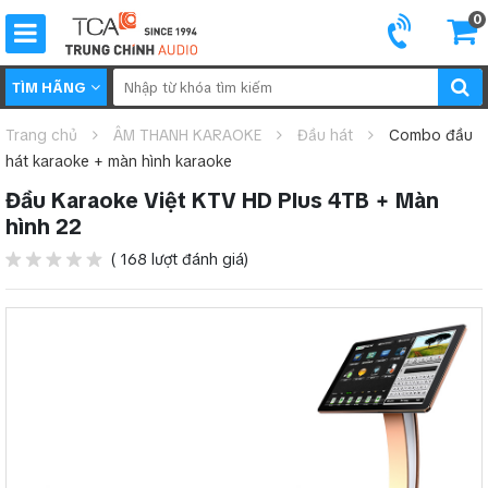
0
TÌM HÃNG
Trang chủ
ÂM THANH KARAOKE
Đầu hát
Combo đầu
hát karaoke + màn hình karaoke
Đầu Karaoke Việt KTV HD Plus 4TB + Màn
hình 22
( 168 lượt đánh giá)