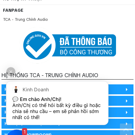
Tín hiệu điều khiển
RJ45
FANPAGE
Nguồn DC
1
TCA - Trung Chính Audio
>> Nếu bạn vẫn đang băn khoăn thì có thể xem thêm sản
Đầu Karaoke Kara M10i 4TB + Màn Hình Cảm Ứng 21,5
phẩm:
inch
HỆ THỐNG TCA - TRUNG CHÍNH AUDIO
HỒ CHÍ MINH
Kinh Doanh
💬 
Em chào Anh/Chị!
HỒ CHÍ MINH
Anh/Chị có thể hỏi bất kỳ điều gì hoặc 
chia sẻ nhu cầu – em sẽ phản hồi sớm 
HỒ CHÍ MINH (PHÒNG BẢO HÀNH)
nhất có thể!
HÀ NỘI (DEMO HỆ THỐNG)
1
HÀ NỘI (SHOWROOM)