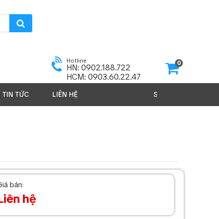
Hotline
0
HN: 0902.188.722
HCM: 0903.60.22.47
TIN TỨC
LIÊN HỆ
SẢN PHẨM 2026
Giá bán:
Liên hệ