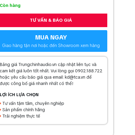
Còn hàng
TƯ VẤN & BÁO GIÁ
MUA NGAY
Giao hàng tận nơi hoặc đến Showroom xem hàng
Bảng giá Trungchinhaudio.vn cập nhật liên tục và
cam kết giá luôn tốt nhất. Vui lòng gọi 0902.188.722
hoặc yêu cầu báo giá qua email: kd@tca.vn để
được công bố giá nhanh nhất có thể!
LỢI ÍCH LỰA CHỌN
Tư vấn tậm tâm, chuyên nghiệp
Sản phẩm chính hãng
Trải nghiệm thực tế