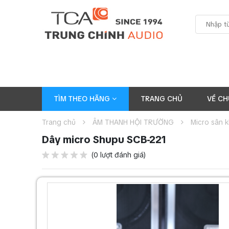
TÌM THEO HÃNG
TRANG CHỦ
VỀ CH
Trang chủ
ÂM THANH HỘI TRƯỜNG
Micro sân 
Dây micro Shupu SCB-221
(0 lượt đánh giá)