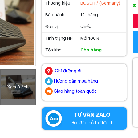
Thương hiệu
BOSCH / (Germany)
Bảo hành
12 tháng
Đơn vị
chiếc
Tình trạng HH
Mới 100%
Tồn kho
Còn hàng
.
Chỉ đường đi
Hướng dẫn mua hàng
Xem 8 ảnh
Giao hàng toàn quốc
.
TƯ VẤN ZALO
Giải đáp hỗ trợ tức thì
.