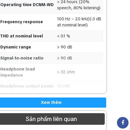
> 24 hours (20%
Operating time DCNM‑WD
speech, 80% listening)
100 Hz – 20 kHz)(-3 dB
Frequency response
at nominal level)
THD at nominal level
< 0.1 %
Dynamic range
> 90 dB
Signal‑to‑noise ratio
> 90 dB
Headphone load
> 32 ohm
impedance
Headphone output power
15 mW
Mounting
Tabletop
Xem thêm
Dimensions (H x W x D)
72 x 259 x139 mm (2.8
without microphone
x 10.2 x 5.5 in)
Sản phẩm liên quan
Weight: DCNM-WD,
590 g (1.30 Lb), 1051 g