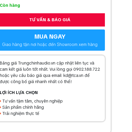
Còn hàng
TƯ VẤN & BÁO GIÁ
MUA NGAY
Giao hàng tận nơi hoặc đến Showroom xem hàng
Bảng giá Trungchinhaudio.vn cập nhật liên tục và
cam kết giá luôn tốt nhất. Vui lòng gọi 0902.188.722
hoặc yêu cầu báo giá qua email: kd@tca.vn để
được công bố giá nhanh nhất có thể!
LỢI ÍCH LỰA CHỌN
Tư vấn tậm tâm, chuyên nghiệp
Sản phẩm chính hãng
Trải nghiệm thực tế