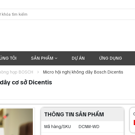
ÚNG TÔI
SẢN PHẨM
DỰ ÁN
ỨNG DỤNG
hòng họp BOSCH
Micro hội nghị không dây Bosch Dicentis
ây cơ sở Dicentis
THÔNG TIN SẢN PHẨM
Mã hàng/SKU
DCNM-WD