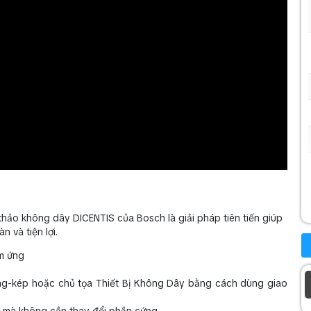
thảo không dây DICENTIS của Bosch là giải pháp tiên tiến giúp
n và tiện lợi.
ảm ứng
ụng-kép hoặc chủ tọa Thiết Bị Không Dây bằng cách dùng giao