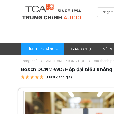
TÌM THEO HÃNG
TRANG CHỦ
VỀ CH
Trang chủ
ÂM THANH PHÒNG HỌP
Âm thanh p
Bosch DCNM-WD: Hộp đại biểu không d
(1 lượt đánh giá)