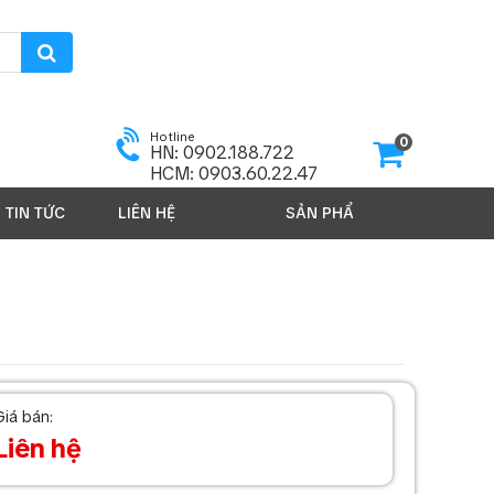
Hotline
0
HN: 0902.188.722
HCM: 0903.60.22.47
TIN TỨC
LIÊN HỆ
SẢN PHẨM 2026
Giá bán:
Liên hệ