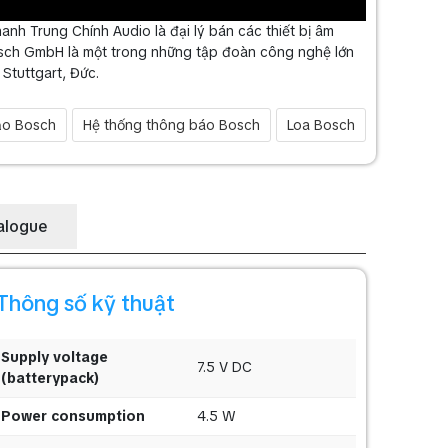
anh Trung Chính Audio là đại lý bán các thiết bị âm
osch GmbH là một trong những tập đoàn công nghệ lớn
Stuttgart, Đức.
ảo Bosch
Hệ thống thông báo Bosch
Loa Bosch
alogue
Thông số kỹ thuật
Supply voltage
7.5 V DC
(batterypack)
Power consumption
4.5 W