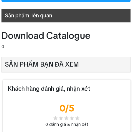
(XLR 3P Nữ) đầu ra âm thanh không cân bằng và cân bằng
(XLR 3P Nam)
Sản phẩm liên quan
Trọng lượng: 0.82kg
Đế gắn micro Sennheiser MZTX31
>> Xem thêm:
Download Catalogue
0
SẢN PHẨM BẠN ĐÃ XEM
Khách hàng đánh giá, nhận xét
0
/5
0
đánh giá & nhận xét