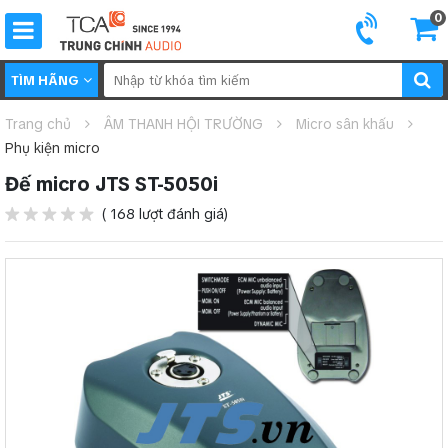
0
TÌM HÃNG
Trang chủ
ÂM THANH HỘI TRƯỜNG
Micro sân khấu
Phụ kiện micro
Đế micro JTS ST-5050i
( 168 lượt đánh giá)