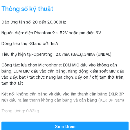
Thông số kỹ thuật
Đáp ứng tần số: 20 đến 20,000Hz
Nguồn điện: điện Phantom 9 ~ 52V hoặc pin điện 9V
Dòng tiêu thụ -Stand bởi: 1mA
Tiêu thụ hiện tại-Operating : 2.07mA (BAL),1.34mA (UNBAL)
Công tắc: lựa chọn Microphone: ECM MIC đầu vào không cân
Thông số kỹ thuật Đế micro JTS ST-5050i
bằng, ECM MIC đầu vào cân bằng, năng động kiểm soát MIC đầu
vào Đẩy: bật / tắt chức năng lựa chọn: đẩy on / off, tạm thời trên,
Đáp ứng tần số: 20 đến 20,000Hz
tạm thời tắt
Nguồn điện: điện Phantom 9 ~ 52V hoặc pin điện 9V
Kết nối: không cân bằng và đầu vào âm thanh cân bằng (XLR 3P
Dòng tiêu thụ -Stand bởi: 1mA
Nữ) đầu ra âm thanh không cân bằng và cân bằng (XLR 3P Nam)
Tiêu thụ hiện tại-Operating : 2.07mA (BAL),1.34mA (UNBAL)
Công tắc: lựa chọn Microphone: ECM MIC đầu vào không cân
Trọng lượng: 0.82kg
bằng, ECM MIC đầu vào cân bằng, năng động kiểm soát MIC
đầu vào Đẩy: bật / tắt chức năng lựa chọn: đẩy on / off, tạm
thời trên, tạm thời tắt
Xem thêm
Kết nối: không cân bằng và đầu vào âm thanh cân bằng