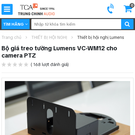
0
TÌM HÃNG
Trang chủ
THIẾT BỊ HỘI NGHỊ
Thiết bị hội nghị Lumens
Bộ giá treo tường Lumens VC-WM12 cho
camera PTZ
( 168 lượt đánh giá)