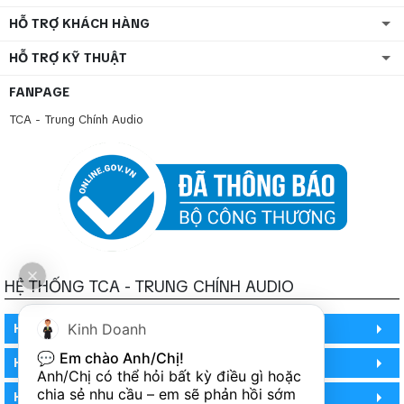
HỖ TRỢ KHÁCH HÀNG
HỖ TRỢ KỸ THUẬT
FANPAGE
TCA - Trung Chính Audio
HỆ THỐNG TCA - TRUNG CHÍNH AUDIO
HỒ CHÍ MINH
Kinh Doanh
💬 
Em chào Anh/Chị!
HỒ CHÍ MINH
Anh/Chị có thể hỏi bất kỳ điều gì hoặc 
chia sẻ nhu cầu – em sẽ phản hồi sớm 
HỒ CHÍ MINH (PHÒNG BẢO HÀNH)