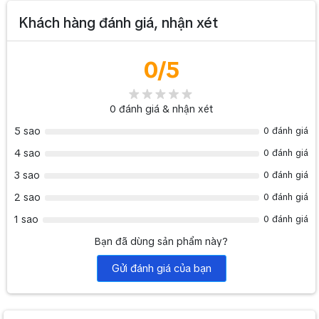
board)
Hoàn thiện: có minh hoạ lắp đúng chiều và lắp ngược
Khách hàng đánh giá, nhận xét
(upside down)
0
/5
0
đánh giá & nhận xét
5 sao
0 đánh giá
4 sao
0 đánh giá
3 sao
0 đánh giá
2 sao
0 đánh giá
1 sao
0 đánh giá
" Khám phá thêm các thiết bị hội nghị Lumens chính hãng tại
Bạn đã dùng sản phẩm này?
trang danh mục sản phẩm camera Lumens
"
Gửi đánh giá của bạn