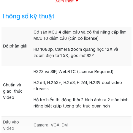
Xem thêm
Thông số kỹ thuật
II: Thông số kỹ thuật hệ thống AVer EVC350
Có sẵn MCU 4 điểm cầu và có thể nâng cấp làm
MCU 10 điểm cầu (cần có license)
Độ phân giải
HD 1080p, Camera zoom quang học 12X và
Có sẵn MCU 4 điểm cầu và có thể nâng cấp làm MCU 10
Độ
zoom điện tử 1.5X, góc mở 82°
điểm cầu (cần có license)
phân
HD 1080p, Camera zoom quang học 12X và zoom điện
giải
H323 và SIP, WebRTC (License Required)
tử 1.5X, góc mở 82°
H.264, H.263+, H.263, H.261, H.239 dual video
Chuẩn và
streams
H323 và SIP, WebRTC (License Required)
Chuẩn
giao thức
và
Video
H.264, H.263+, H.263, H.261, H.239 dual video streams
Hỗ trợ hiển thị đồng thời 2 hình ảnh ra 2 màn hình
giao
riêng biệt giúp tương tác trực quan hơn
thức
Hỗ trợ hiển thị đồng thời 2 hình ảnh ra 2 màn hình riêng
Video
biệt giúp tương tác trực quan hơn
Đầu vào
Camera, VGA, DVI
Video
Đầu