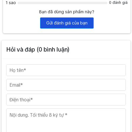
AVer EVC350 codec
1 sao
0 đánh giá
Camera PTZ Full HD1080p zoom 18x
Bạn đã dùng sản phẩm này?
EVC microphone array
IR remote control with batteries
Gửi đánh giá của bạn
Power supply
Cables
Warranty card
Quick guide
Hỏi và đáp (
0
bình luận)
Cấu hình giải pháp truyền hình AVer EVC350 bao gồm:
AVer EVC350 - Thiết bị truyền hình tương tác
AVer EVC130 - Thiết bị truyền hình tương tác
Màn hình hiển thị nội dung Samsung UA65NU7090
Case máy tính Dell Vostro 3471ST 46R631W
Capture Card AVerMedia Live Gamer HD 2 - GC570
License mở rộng đa điểm AVer EVC