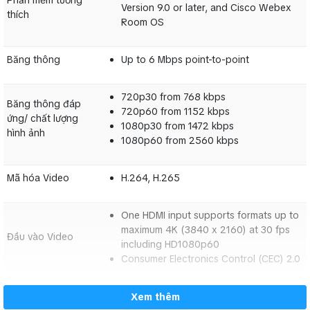
Phần mềm tương
Version 9.0 or later, and Cisco Webex
thích
Room OS
Cisco Collaboration Endpoint Software
Phần mềm
Version 9.0 or later, and Cisco Webex
tương thích
Room OS
Băng thông
Up to 6 Mbps point-to-point
Băng thông
Up to 6 Mbps point-to-point
720p30 from 768 kbps
Băng thông đáp
720p60 from 1152 kbps
ứng/ chất lượng
1080p30 from 1472 kbps
hình ảnh
720p30 from 768 kbps
Băng thông
1080p60 from 2560 kbps
720p60 from 1152 kbps
đáp ứng/ chất
1080p30 from 1472 kbps
lượng hình ảnh
1080p60 from 2560 kbps
Mã hóa Video
H.264, H.265
One HDMI input supports formats up to
Mã hóa Video
H.264, H.265
maximum 4K (3840 x 2160) at 30 fps
Đầu vào Video
including HD1080p60
One HDMI input supports formats up to
Consumer Electronics Control (CEC) 2.0
maximum 4K (3840 x 2160) at 30 fps
Đầu vào Video
including HD1080p60
Two HDMI outputs support formats up
Xem thêm
Consumer Electronics Control (CEC) 2.0