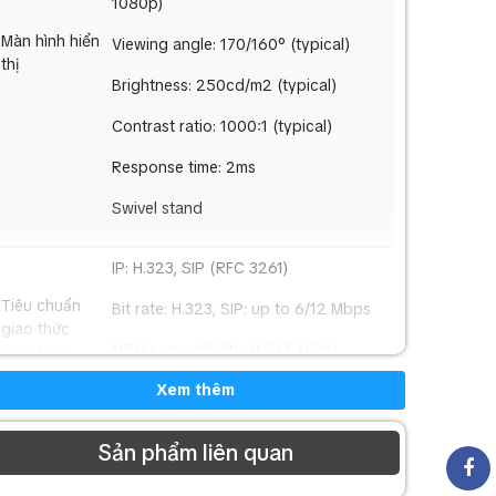
1080p)
Màn hình hiển
Viewing angle: 170/160° (typical)
thị
Brightness: 250cd/m2 (typical)
Contrast ratio: 1000:1 (typical)
Response time: 2ms
Swivel stand
IP: H.323, SIP (RFC 3261)
Tiêu chuẩn
Bit rate: H.323, SIP: up to 6/12 Mbps
giao thức
MCU compatibility: H.243, H.231
giao tiếp
Xem thêm
XMPP Presence Server
Sản phẩm liên quan
2 simultaneous channels: 1080p
camera + 1080p content