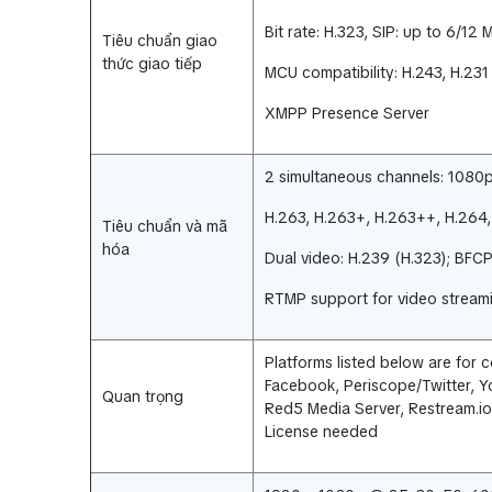
Bit rate: H.323, SIP: up to 6/12
Tiêu chuẩn giao
thức giao tiếp
MCU compatibility: H.243, H.231
XMPP Presence Server
2 simultaneous channels: 1080
H.263, H.263+, H.263++, H.264,
Tiêu chuẩn và mã
hóa
Dual video: H.239 (H.323); BFCP
RTMP support for video stream
Platforms listed below are for 
Facebook, Periscope/Twitter, Y
Quan trọng
Red5 Media Server, Restream.i
License needed