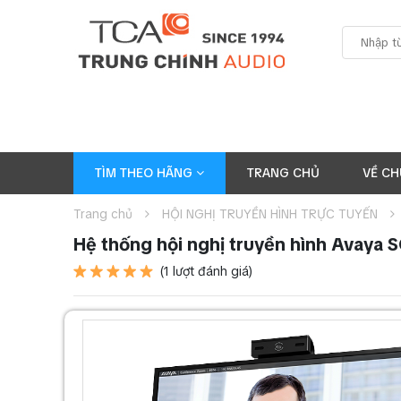
TÌM THEO HÃNG
TRANG CHỦ
VỀ CH
Trang chủ
HỘI NGHỊ TRUYỀN HÌNH TRỰC TUYẾN
Hệ thống hội nghị truyền hình Avaya
(1 lượt đánh giá)