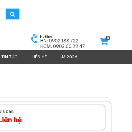
Hotline
0
HN: 0902.188.722
HCM: 0903.60.22.47
TIN TỨC
LIÊN HỆ
SẢN PHẨM 2026
Giá bán:
Liên hệ