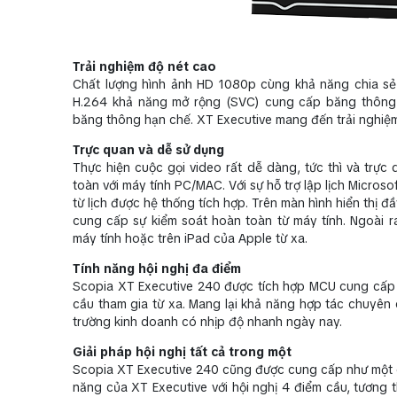
Trải nghiệm độ nét cao
Chất lượng hình ảnh HD 1080p cùng khả năng chia sẻ nộ
H.264 khả năng mở rộng (SVC) cung cấp băng thông 
băng thông hạn chế. XT Executive mang đến trải nghiệm
Trực quan và dễ sử dụng
Thực hiện cuộc gọi video rất dễ dàng, tức thì và trự
toàn với máy tính PC/MAC. Với sự hỗ trợ lập lịch Micros
từ lịch được hệ thống tích hợp. Trên màn hình hiển thị
cung cấp sự kiểm soát hoàn toàn từ máy tính. Ngoài r
máy tính hoặc trên iPad của Apple từ xa.
Tính năng hội nghị đa điểm
Scopia XT Executive 240 được tích hợp MCU cung cấp hộ
cầu tham gia từ xa. Mang lại khả năng hợp tác chuyên
trường kinh doanh có nhịp độ nhanh ngày nay.
Giải pháp hội nghị tất cả trong một
Scopia XT Executive 240 cũng được cung cấp như một gi
năng của XT Executive với hội nghị 4 điểm cầu, tương t