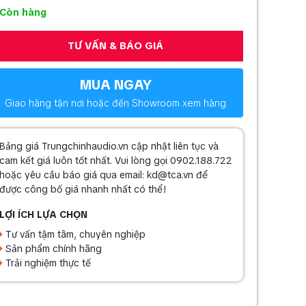
Còn hàng
TƯ VẤN & BÁO GIÁ
MUA NGAY
Giao hàng tận nơi hoặc đến Showroom xem hàng
Bảng giá Trungchinhaudio.vn cập nhật liên tục và
cam kết giá luôn tốt nhất. Vui lòng gọi 0902.188.722
hoặc yêu cầu báo giá qua email: kd@tca.vn để
được công bố giá nhanh nhất có thể!
LỢI ÍCH LỰA CHỌN
Tư vấn tậm tâm, chuyên nghiệp
Sản phẩm chính hãng
Trải nghiệm thực tế