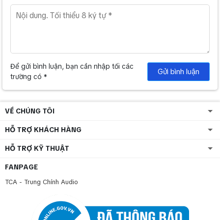
H
z
1
6
Dispersion angle(1KHz/-6dB)
0
°
Để gửi bình luận, bạn cần nhập tối các
Gửi bình luận
1
trường có *
0
0
V
VỀ CHÚNG TÔI
/
Rated input voltage
7
HỖ TRỢ KHÁCH HÀNG
0
V
HỖ TRỢ KỸ THUẬT
/
8
FANPAGE
Ω
TCA - Trung Chính Audio
2
5
0
Ω