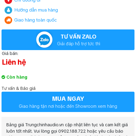
Chỉ đường đi
Hướng dẫn mua hàng
Giao hàng toàn quốc
TƯ VẤN ZALO
Giải đáp hỗ trợ tức thì
Giá bán:
Liên hệ
Còn hàng
Tư vấn & Báo giá
MUA NGAY
Giao hàng tận nơi hoặc đến Showroom xem hàng
Bảng giá Trungchinhaudio.vn cập nhật liên tục và cam kết giá
luôn tốt nhất. Vui lòng gọi 0902.188.722 hoặc yêu cầu báo