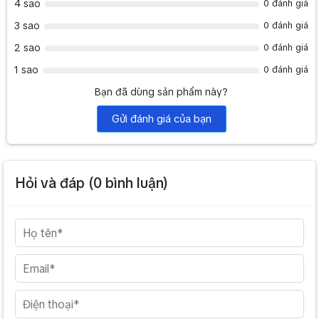
4 sao
0 đánh giá
W
3 sao
0 đánh giá
/
5
2 sao
0 đánh giá
W
1 sao
0 đánh giá
9
9
Bạn đã dùng sản phẩm này?
d
Gửi đánh giá của bạn
B
Sound pressure level at Rated power/1W (130Hz-
/
20kHz,1m)
8
4
d
Hỏi và đáp (
0
bình luận)
B
1
0
0
H
z-
Frequency range (-10dB)
2
0
k