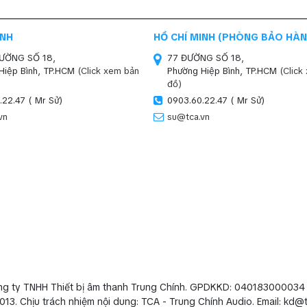
INH
HỒ CHÍ MINH (PHÒNG BẢO HÀN
ĐƯỜNG SỐ 18,
77 ĐƯỜNG SỐ 18,
Hiệp Bình, TP.HCM
(Click xem bản
Phường Hiệp Bình, TP.HCM
(Click
đồ)
.22.47 ( Mr Sử)
0903.60.22.47 ( Mr Sử)
vn
su@tca.vn
ng ty TNHH Thiết bị âm thanh Trung Chính. GPDKKD: 040183000034
013. Chịu trách nhiệm nội dung: TCA - Trung Chính Audio. Email: kd@