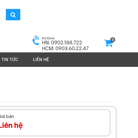
Hotline
0
HN: 0902.188.722
HCM: 0903.60.22.47
TIN TỨC
LIÊN HỆ
SẢN PHẨM 2026
Giá bán:
Liên hệ