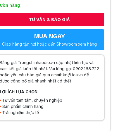
Còn hàng
TƯ VẤN & BÁO GIÁ
MUA NGAY
Giao hàng tận nơi hoặc đến Showroom xem hàng
Bảng giá Trungchinhaudio.vn cập nhật liên tục và
cam kết giá luôn tốt nhất. Vui lòng gọi 0902.188.722
hoặc yêu cầu báo giá qua email: kd@tca.vn để
được công bố giá nhanh nhất có thể!
LỢI ÍCH LỰA CHỌN
Tư vấn tậm tâm, chuyên nghiệp
Sản phẩm chính hãng
Trải nghiệm thực tế