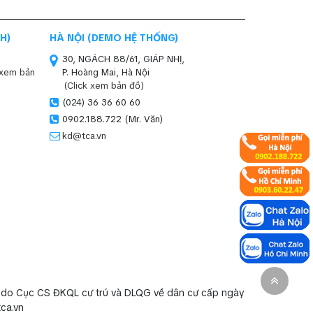
H)
HÀ NỘI (DEMO HỆ THỐNG)
30, NGÁCH 88/61, GIÁP NHỊ,
 xem bản
P. Hoàng Mai, Hà Nội
(Click xem bản đồ)
(024) 36 36 60 60
0902.188.722 (Mr. Văn)
kd@tca.vn
 do Cục CS ĐKQL cư trú và DLQG về dân cư cấp ngày
tca.vn