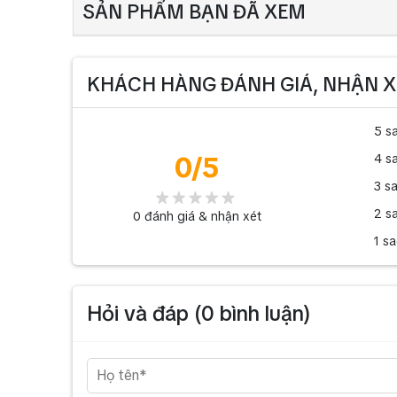
SẢN PHẨM BẠN ĐÃ XEM
KHÁCH HÀNG ĐÁNH GIÁ, NHẬN X
5 s
0
/5
4 s
3 s
2 s
0
đánh giá & nhận xét
1 s
Hỏi và đáp (
0
bình luận)