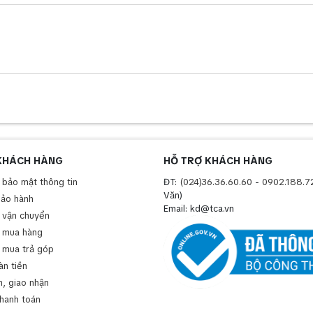
KHÁCH HÀNG
HỖ TRỢ KHÁCH HÀNG
 bảo mật thông tin
ĐT:
(024)36.36.60.60
-
0902.188.7
Văn)
bảo hành
Email: kd@tca.vn
 vận chuyển
 mua hàng
 mua trả góp
àn tiền
, giao nhận
thanh toán