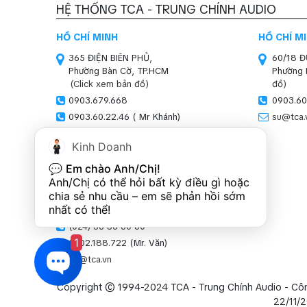
HỆ THỐNG TCA - TRUNG CHÍNH AUDIO
HỒ CHÍ MINH
HỒ CHÍ M
365 ĐIỆN BIÊN PHỦ,
60/18 
Phường Bàn Cờ, TP.HCM
Phường 
(Click xem bản đồ)
đồ)
0903.679.668
0903.60
0903.60.22.46 ( Mr Khánh)
su@tca.
sales01@tca.vn
Kinh Doanh
HÀ NỘI (SHOWROOM)
💬 
Em chào Anh/Chị!
SN 47-51, LOUIS XI,
Anh/Chị có thể hỏi bất kỳ điều gì hoặc 
Khu đô thị Louis,
chia sẻ nhu cầu – em sẽ phản hồi sớm 
P.Hoàng Mai, Hà Nội
nhất có thể!
(Click xem bản đồ)
(024) 36 36 60 60
1
0902.188.722 (Mr. Văn)
kd@tca.vn
Copyright © 1994-2024 TCA - Trung Chính Audio - Cô
22/11/2