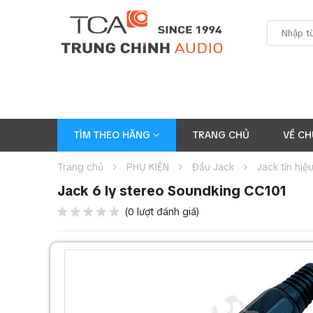
TÌM THEO HÃNG
TRANG CHỦ
VỀ CH
Trang chủ
PHỤ KIỆN
Đầu Jack
Jack tín hiệ
Jack 6 ly stereo Soundking CC101
(0 lượt đánh giá)