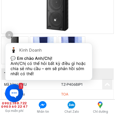
Kinh Doanh
💬 
Em chào Anh/Chị!
Anh/Chị có thể hỏi bất kỳ điều gì hoặc 
chia sẻ nhu cầu – em sẽ phản hồi sớm 
nhất có thể!
THÔNG TIN SẢN PHẨM
Mã hàng/SKU
TZ-P406BIP1
1
Thương hiệu
TOA
0902.188.722
Bảo hành
12 tháng
0903 60 22 47
Gọi miễn phí
Nhắn tin
Chat Zalo
Chỉ đường
Đơn vị
chiếc