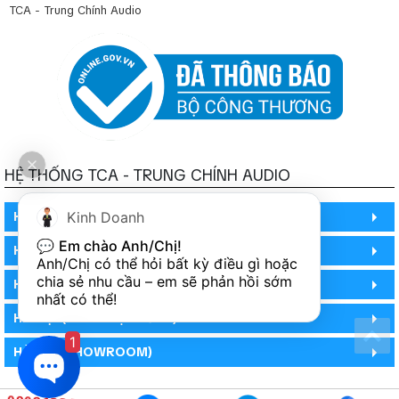
TCA - Trung Chính Audio
HỆ THỐNG TCA - TRUNG CHÍNH AUDIO
HỒ CHÍ MINH
Kinh Doanh
💬 
Em chào Anh/Chị!
HỒ CHÍ MINH
Anh/Chị có thể hỏi bất kỳ điều gì hoặc 
chia sẻ nhu cầu – em sẽ phản hồi sớm 
HỒ CHÍ MINH (PHÒNG BẢO HÀNH)
nhất có thể!
HÀ NỘI (DEMO HỆ THỐNG)
1
HÀ NỘI (SHOWROOM)