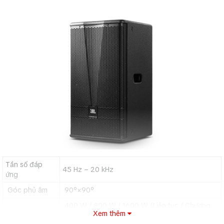
Tần số đáp
45 Hz – 20 kHz
ứng
Góc phủ âm
90°×90°
400 W / 800 W / 1600 W (Liên tục / Chương
Công suất
Xem thêm
trình / cực đại)