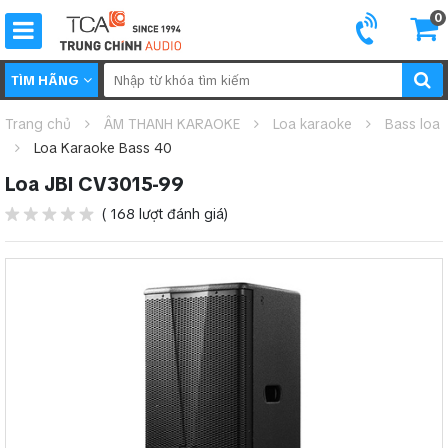
0
TÌM HÃNG
Trang chủ
ÂM THANH KARAOKE
Loa karaoke
Bass loa
Loa Karaoke Bass 40
Loa JBl CV3015-99
( 168 lượt đánh giá)