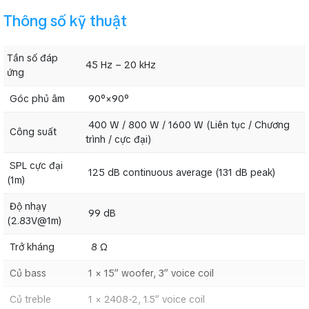
SPL cực đại
125 dB continuous average (131 dB peak)
Thông số kỹ thuật
(1m)
Độ nhạy
99 dB
Tần số đáp
(2.83V@1m)
45 Hz – 20 kHz
ứng
Trở kháng
8 Ω
Góc phủ âm
90°×90°
Củ bass
1 × 15” woofer, 3” voice coil
Củ treble
1 × 2408-2, 1.5” voice coil
400 W / 800 W / 1600 W (Liên tục / Chương
Công suất
trình / cực đại)
13 lỗ cắm M10 để bắt loa(3 ở trên , 3 ở dưới, 2
Lỗ cắm
mỗi bên, 3 ở lưng)
SPL cực đại
125 dB continuous average (131 dB peak)
Sơn phủ
Black DuraFlexTM finish
(1m)
Vỏ thùng
Gỗ ép 15mm
Độ nhạy
99 dB
(2.83V@1m)
Cổng kết nối
NL4 Neutrik Speakon
680 mm × 414,4 mm × 445 mm (26.8 in × 16.3
Trở kháng
8 Ω
Kích thước
in × 17.5 in)
Củ bass
1 × 15” woofer, 3” voice coil
Trọng lượng
23.15 kg (51 lbs)
Củ treble
1 × 2408-2, 1.5” voice coil