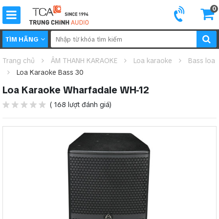
0
TÌM HÃNG
Trang chủ
ÂM THANH KARAOKE
Loa karaoke
Bass loa
Loa Karaoke Bass 30
Loa Karaoke Wharfadale WH-12
( 168 lượt đánh giá)