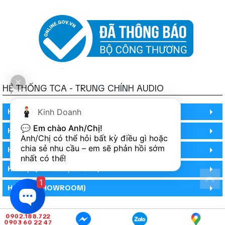
HỆ THỐNG TCA - TRUNG CHÍNH AUDIO
HỒ CHÍ MINH
Kinh Doanh
💬 
Em chào Anh/Chị!
HỒ CHÍ MINH
Anh/Chị có thể hỏi bất kỳ điều gì hoặc 
chia sẻ nhu cầu – em sẽ phản hồi sớm 
HỒ CHÍ MINH (PHÒNG BẢO HÀNH)
nhất có thể!
HÀ NỘI (DEMO HỆ THỐNG)
1
HÀ NỘI (SHOWROOM)
0902.188.722
0903 60 22 47