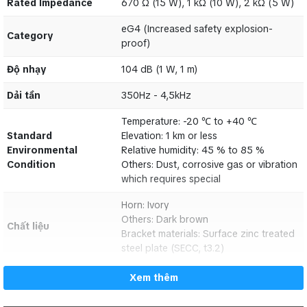
Rated Impedance
670 Ω (15 W), 1 kΩ (10 W), 2 kΩ (5 W)
Rated Impedance
670 Ω (15 W), 1 kΩ (10 W), 2 kΩ (5 W)
eG4 (Increased safety explosion-
eG4 (Increased safety explosion-
Category
Category
proof)
proof)
Độ nhạy
104 dB (1 W, 1 m)
Độ nhạy
104 dB (1 W, 1 m)
Dải tần
350Hz - 4,5kHz
Dải tần
350Hz - 4,5kHz
Temperature: -20 ℃ to +40 ℃
Standard
Elevation: 1 km or less
Temperature: -20 ℃ to +40 ℃
Environmental
Relative humidity: 45 % to 85 %
Standard
Elevation: 1 km or less
Condition
Others: Dust, corrosive gas or vibration
Environmental
Relative humidity: 45 % to 85 %
which requires special
Condition
Others: Dust, corrosive gas or vibration
Horn: Ivory
which requires special
Others: Dark brown
Chất liệu
Horn: Ivory
Bracket materials: Surface zinc treated
Others: Dark brown
steel plate (SECC, t3.2)
Chất liệu
Bracket materials: Surface zinc treated
Kích thước
φ242 × 368 (D) mm
steel plate (SECC, t3.2)
Cân nặng
4,3 kg
Kích thước
φ242 × 368 (D) mm
Xem thêm
Cân nặng
4,3 kg