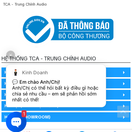
TCA - Trung Chính Audio
HỆ THỐNG TCA - TRUNG CHÍNH AUDIO
Kinh Doanh
HỒ CHÍ MINH
💬 
Em chào Anh/Chị!
HỒ CHÍ MINH
Anh/Chị có thể hỏi bất kỳ điều gì hoặc 
chia sẻ nhu cầu – em sẽ phản hồi sớm 
HỒ CHÍ MINH (PHÒNG BẢO HÀNH)
nhất có thể!
HÀ NỘI (DEMO HỆ THỐNG)
1
HÀ NỘI (SHOWROOM)