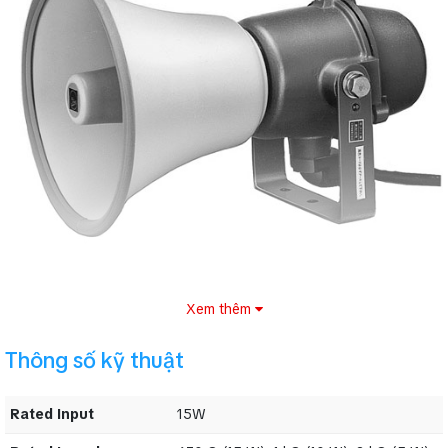
Xem thêm
II. Thông số kỹ thuật Loa nén chống cháy nổ
Thông số kỹ thuật
TOA TP-M15D
Rated Input
15W
Rated Input
15W