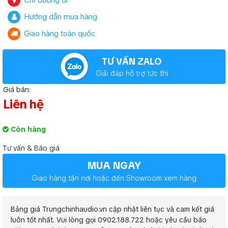
Chỉ đường đi
Hướng dẫn mua hàng
Giao hàng toàn quốc
TƯ VẤN ZALO
Giải đáp hỗ trợ tức thì
Giá bán:
Liên hệ
Còn hàng
Tư vấn & Báo giá
MUA NGAY
Giao hàng tận nơi hoặc đến Showroom xem hàng
Bảng giá Trungchinhaudio.vn cập nhật liên tục và cam kết giá
luôn tốt nhất. Vui lòng gọi 0902.188.722 hoặc yêu cầu báo