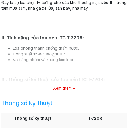
Đây là sự lựa chọn lý tưởng cho các khu thương mại, siêu thị, trung
tâm mua săm, nhà ga xe lửa, sân bay, nhà máy.
II. Tính năng của loa nén ITC T-720R:
Loa phóng thanh chống thấm nước.
Công suất 15w-30w @100V
Vỏ bằng nhôm và khung kim loại.
III. Thông số kỹ thuật của loa nén ITC T-720R:
Xem thêm
Thông số kỹ thuật
Thông số kỹ thuật
T-720R
Thông số kỹ thuật
T-720R
Cường độ âm thanh
15W, 30W
@100V