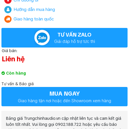
Chỉ đường đi
Hướng dẫn mua hàng
Giao hàng toàn quốc
TƯ VẤN ZALO
Giải đáp hỗ trợ tức thì
Giá bán:
Liên hệ
Còn hàng
Tư vấn & Báo giá
MUA NGAY
Giao hàng tận nơi hoặc đến Showroom xem hàng
Bảng giá Trungchinhaudio.vn cập nhật liên tục và cam kết giá
luôn tốt nhất. Vui lòng gọi 0902.188.722 hoặc yêu cầu báo