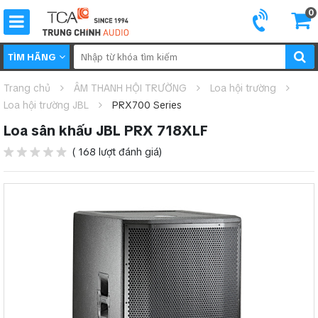
0
TÌM HÃNG
Trang chủ
ÂM THANH HỘI TRƯỜNG
Loa hội trường
Loa hội trường JBL
PRX700 Series
Loa sân khấu JBL PRX 718XLF
( 168 lượt đánh giá)