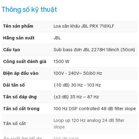
DSP Input giới hạn mạch, crossover, năng động hạn chế, tối
Thông số kỹ thuật
ưu hóa các thành phần, hệ thống lựa chọn EQ
Loa sân khấu JBL PRX 718XLF được tích hợp âm thanh
stereo pass-thru với bộ lọc lựa chọn HP và phân cực ngược.
Tên sản phẩm
Loa sân khấu JBL PRX 718XLF
Loa được thiết kế giúp việc vận chuyển được an toàn và dễ
dàng nhất.
Hãng sản xuất
JBL
Với việc sử dụng gỗ dán bạch dương và cấu trúc lưới bảo vệ
loa cực tốt giúp loa hoạt động hiệu quả và có độ bền sử
Cấu tạo
Sub bass đơn JBL 2278H 18inch (50cm)
dụng cao.
Công suất đánh giá
1500 W
Điện áp đầu vào
100V - 240V~ 50/60 Hz
Dải tần số
(-10 dB) 30 Hz - 103 Hz
Tên sản phẩm
Loa sân khấu JBL PRX 718XLF
Tần số đáp ứng
(±3 dB) 35 Hz – 87 Hz
Hãng sản xuất
JBL
Sub bass đơn JBL 2278H 18inch
Tần số cắt trong
100 Hz DSP controlled 48 dB filter slope
Cấu tạo
(50cm)
Loop up 120 Hz analog 24 dB filter
Công suất đánh giá
1500 W
Tần số cắt
slope
Điện áp đầu vào
100V - 240V~ 50/60 Hz
Áp suất âm tối đa
134 dB peak