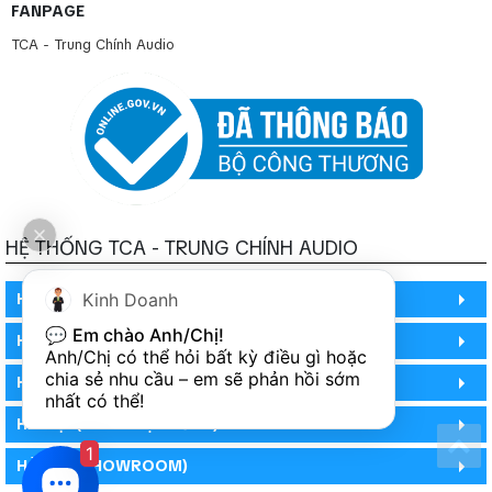
FANPAGE
TCA - Trung Chính Audio
HỆ THỐNG TCA - TRUNG CHÍNH AUDIO
HỒ CHÍ MINH
Kinh Doanh
💬 
Em chào Anh/Chị!
HỒ CHÍ MINH
Anh/Chị có thể hỏi bất kỳ điều gì hoặc 
chia sẻ nhu cầu – em sẽ phản hồi sớm 
HỒ CHÍ MINH (PHÒNG BẢO HÀNH)
nhất có thể!
HÀ NỘI (DEMO HỆ THỐNG)
1
HÀ NỘI (SHOWROOM)