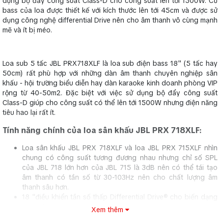
dụng bộ đẩy công suất Class-D cho công suất lên tới 1500W. Củ
bass của loa được thiết kế với kích thước lên tới 45cm và được sử
dụng công nghệ differential Drive nên cho âm thanh vô cùng mạnh
mẽ và ít bị méo.
Loa sub 5 tấc JBL PRX718XLF là loa sub điện bass 18" (5 tấc hay
50cm) rất phù hợp với những dàn âm thanh chuyên nghiệp sân
khấu - hội trường biểu diễn hay dàn karaoke kinh doanh phòng VIP
rộng từ 40-50m2. Đặc biệt với việc sử dụng bộ đẩy công suất
Class-D giúp cho công suất có thể lên tới 1500W nhưng điện năng
tiêu hao lại rất ít.
Tính năng chính của loa sân khấu JBL PRX 718XLF:
Loa sân khấu JBL PRX 718XLF và loa JBL PRX 715XLF nhìn
chung có công suất tương đương nhau nhưng chỉ số SPL
của JBL 718 lớn hơn của JBL 715 là 3dB nên có thể tái tạo
âm thanh có tần số từ 30-103Hz nên cho chất lượng âm
thanh sâu hơn.
18 "điều khiển tần số thấp Differential Drive® cho biến dạng
thấp và cao SPL
Xem thêm
Loa được sử dụng công nghệ khuếch đại hiệu quả Class-D