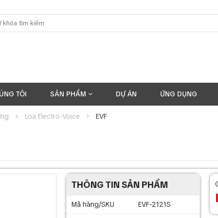
ÚNG TÔI
SẢN PHẨM
DỰ ÁN
ỨNG DỤNG
ờng
Loa Electro-Voice
EVF
THÔNG TIN SẢN PHẨM
Mã hàng/SKU
EVF-2121S