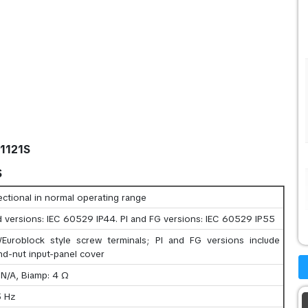
-1121S
S
ctional in normal operating range
 versions: IEC 60529 IP44. PI and FG versions: IEC 60529 IP55
/Euroblock style screw terminals; PI and FG versions include
nd-nut input-panel cover
 N/A, Biamp: 4 Ω
5 Hz