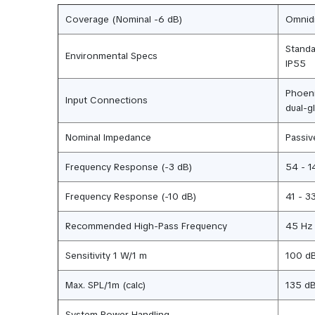
Coverage (Nominal -6 dB)
Omnidi
Standa
Environmental Specs
IP55
Phoeni
Input Connections
dual-g
Nominal Impedance
Passiv
Frequency Response (-3 dB)
54 - 1
Frequency Response (-10 dB)
41 - 3
Recommended High-Pass Frequency
45 Hz
Sensitivity 1 W/1 m
100 d
Max. SPL/1m (calc)
135 d
System Power Handling