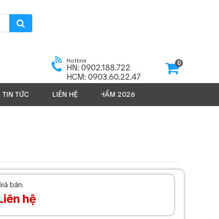
Hotline
0
HN: 0902.188.722
HCM: 0903.60.22.47
TIN TỨC
SẢN PHẨM 2026
LIÊN HỆ
Giá bán:
Liên hệ