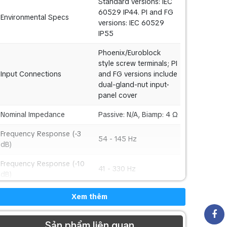
Standard versions: IEC
60529 IP44. PI and FG
Environmental Specs
versions: IEC 60529
IP55
Phoenix/Euroblock
style screw terminals; PI
Input Connections
and FG versions include
dual-gland-nut input-
panel cover
Nominal Impedance
Passive: N/A, Biamp: 4 Ω
Frequency Response (-3
54 - 145 Hz
dB)
Frequency Response (-10
41 - 330 Hz
dB)
Recommended High-Pass
Xem thêm
45 Hz
Frequency
Sensitivity 1 W/1 m
Sản phẩm liên quan
100 dB