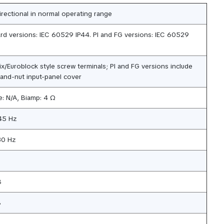
rectional in normal operating range
rd versions: IEC 60529 IP44. PI and FG versions: IEC 60529
x/Euroblock style screw terminals; PI and FG versions include
land-nut input-panel cover
e: N/A, Biamp: 4 Ω
45 Hz
30 Hz
B
B