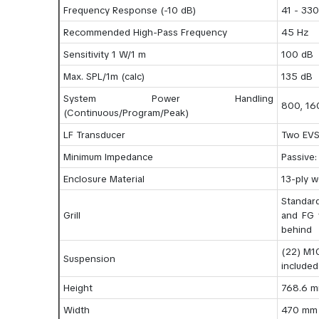
Frequency Response (-10 dB)
41 - 33
Recommended High-Pass Frequency
45 Hz
Sensitivity 1 W/1 m
100 dB
Max. SPL/1m (calc)
135 dB
System Power Handling
800, 16
(Continuous/Program/Peak)
LF Transducer
Two EVS
Minimum Impedance
Passive:
Enclosure Material
13-ply w
Standard
Grill
and FG 
behind
(22) M1
Suspension
included
Height
768.6 m
Width
470 mm 