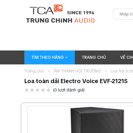
TÌM THEO HÃNG
TRANG CHỦ
VỀ CH
Trang chủ
ÂM THANH HỘI TRƯỜNG
Loa hội trư
Loa toàn dải Electro Voice EVF-2121S
(0 lượt đánh giá)