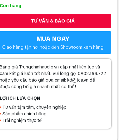
Còn hàng
TƯ VẤN & BÁO GIÁ
MUA NGAY
Giao hàng tận nơi hoặc đến Showroom xem hàng
Bảng giá Trungchinhaudio.vn cập nhật liên tục và
cam kết giá luôn tốt nhất. Vui lòng gọi 0902.188.722
hoặc yêu cầu báo giá qua email: kd@tca.vn để
được công bố giá nhanh nhất có thể!
LỢI ÍCH LỰA CHỌN
Tư vấn tậm tâm, chuyên nghiệp
Sản phẩm chính hãng
Trải nghiệm thực tế