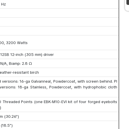
0 Hz
00, 3200 Watts
12SB 12-inch (305 mm) driver
 N/A, Biamp: 2.8 Ω
eather-resistant birch
 versions: 16-ga Galvanneal, Powdercoat, with screen behind. PI
versions: 18-ga Stainless, Powdercoat, with hydrophobic cloth
0 Threaded Points (one EBK-M10-EVI kit of four forged eyebolts
)
m (30.26")
(18.5")