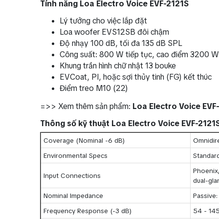
Tính năng Loa Electro Voice EVF-2121S
Lý tưởng cho việc lắp đặt
Loa woofer EVS12SB đôi chậm
Độ nhạy 100 dB, tối đa 135 dB SPL
Công suất: 800 W tiếp tục, cao điểm 3200 W
Khung trần hình chữ nhật 13 bouke
EVCoat, PI, hoặc sợi thủy tinh (FG) kết thúc
Điểm treo M10 (22)
=>> Xem thêm sản phẩm:
Loa Electro Voice EVF
Thông số kỹ thuật Loa Electro Voice EVF-2121
Coverage (Nominal -6 dB)
Omnidire
Environmental Specs
Standard
Phoenix
Input Connections
dual-gla
Nominal Impedance
Passive:
Frequency Response (-3 dB)
54 - 14