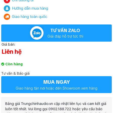
Chỉ đường đi
Hướng dẫn mua hàng
Giao hàng toàn quốc
TƯ VẤN ZALO
Giải đáp hỗ trợ tức thì
Giá bán:
Liên hệ
Còn hàng
Tư vấn & Báo giá
MUA NGAY
Giao hàng tận nơi hoặc đến Showroom xem hàng
Bảng giá Trungchinhaudio.vn cập nhật liên tục và cam kết giá
luôn tốt nhất. Vui lòng gọi 0902.188.722 hoặc yêu cầu báo