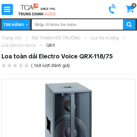
0
TÌM HÃNG
Trang chủ
ÂM THANH HỘI TRƯỜNG
Loa hội trường
Loa Electro-Voice
QRX
Loa toàn dải Electro Voice QRX-118/75
( 168 lượt đánh giá)