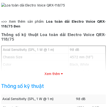
=>> Xem thêm sản phẩm:
Loa toàn dải Electro Voice QRX-
118/75 Đen
Thông số kỹ thuật Loa toàn dải Electro Voice QRX-
118/75
Axial Sensitivity (SPL, 1 W @ 1 m)
98 dB
Chassis Size
457.2 mm (18")
Color
Black, White
Coverage (Nominal -6 dB)
Essentially Omni
Xem thêm
Input Connections
2 Neutrik® NL4
Thông số kỹ thuật
Nominal Impedance
8 Ω
Speaker Type
Subs
Axial Sensitivity (SPL, 1 W @ 1 m)
98 dB
Frequency Response (-3 dB)
45 - 150 Hz