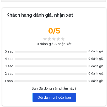
Chức năng lật ảnh
Có (Flip / Mirror)
Khách hàng đánh giá, nhận xét
Số vị trí preset
128 vị trí
Giao tiếp điều khiển
RS-232 In/Out, USB
0
/5
Giao thức điều khiển
VISCA / UVC
0
đánh giá & nhận xét
Định dạng video stream
YUV422 / MJPEG
5 sao
0 đánh giá
IR Receiver tích hợp, hỗ trợ Remote
Bộ thu hồng ngoại
4 sao
0 đánh giá
Control
3 sao
0 đánh giá
Nguồn cấp
DC 12V
2 sao
0 đánh giá
Công suất tiêu thụ
< 13W
1 sao
0 đánh giá
267.8 × 123 × 156.1 mm (10.6” × 4.8”
Bạn đã dùng sản phẩm này?
Kích thước (W × D × H)
× 6.2”)
Gửi đánh giá của bạn
Trọng lượng
1.3 kg (2.9 lbs)