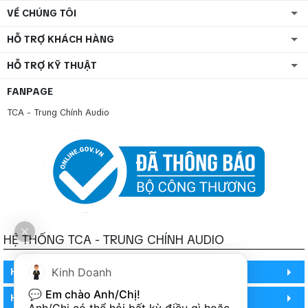
VỀ CHÚNG TÔI
HỖ TRỢ KHÁCH HÀNG
HỖ TRỢ KỸ THUẬT
FANPAGE
TCA - Trung Chính Audio
HỆ THỐNG TCA - TRUNG CHÍNH AUDIO
HỒ CHÍ MINH
Kinh Doanh
💬 
Em chào Anh/Chị!
HỒ CHÍ MINH