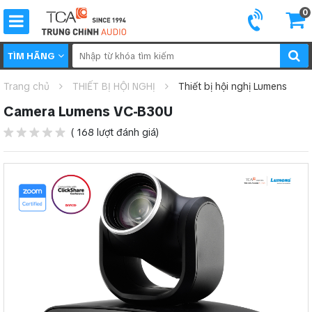
0
TÌM HÃNG
Trang chủ
THIẾT BỊ HỘI NGHỊ
Thiết bị hội nghị Lumens
Camera Lumens VC-B30U
( 168 lượt đánh giá)