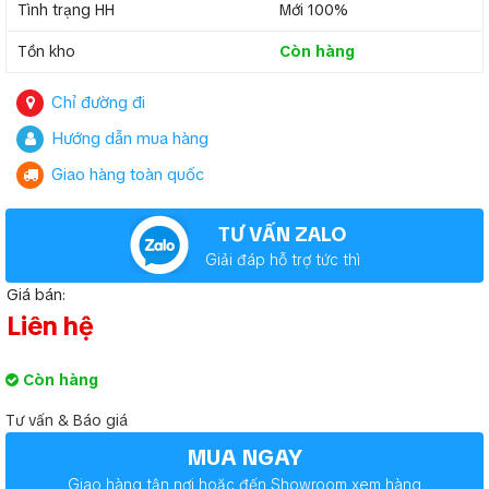
Tình trạng HH
Mới 100%
Tồn kho
Còn hàng
Chỉ đường đi
Hướng dẫn mua hàng
Giao hàng toàn quốc
TƯ VẤN ZALO
Giải đáp hỗ trợ tức thì
Giá bán:
Liên hệ
Còn hàng
Tư vấn & Báo giá
MUA NGAY
Giao hàng tận nơi hoặc đến Showroom xem hàng