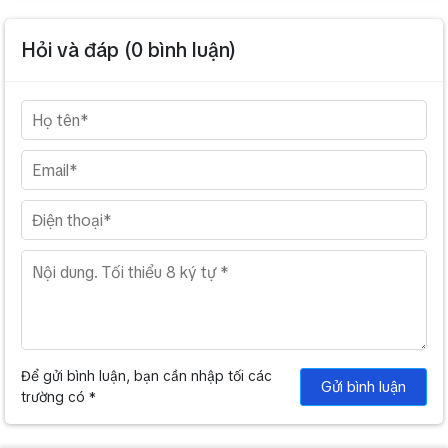
Phụ kiện tùy chọn
Giá treo tường VC-AC03
Hỏi và đáp (
0
bình luận)
Để gửi bình luận, bạn cần nhập tối các
Gửi bình luận
trường có *