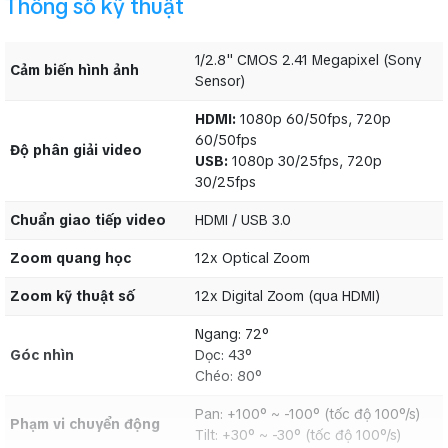
Thông số kỹ thuật
Hướng dẫn kết nối và điều khiển
camera Lumens VC-B30U
qua
giao thức UVC (USB Video Class) bằng phần mềm livestream vMix
1/2.8" CMOS 2.41 Megapixel (Sony
Cảm biến hình ảnh
Sensor)
HDMI:
1080p 60/50fps, 720p
60/50fps
Độ phân giải video
USB:
1080p 30/25fps, 720p
30/25fps
Chuẩn giao tiếp video
HDMI / USB 3.0
Zoom quang học
12x Optical Zoom
Zoom kỹ thuật số
12x Digital Zoom (qua HDMI)
Ngang: 72°
" Khám phá thêm các thiết bị hội nghị Lumens chính hãng tại
Góc nhìn
Dọc: 43°
trang danh mục sản phẩm camera Lumens
"
Chéo: 80°
Pan: +100° ~ -100° (tốc độ 100°/s)
Phạm vi chuyển động
Tilt: +30° ~ -30° (tốc độ 100°/s)