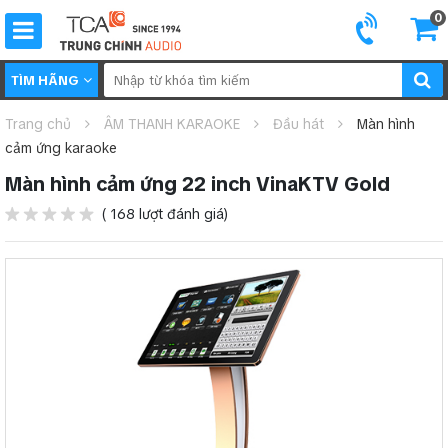
0
TÌM HÃNG
Trang chủ
ÂM THANH KARAOKE
Đầu hát
Màn hình
cảm ứng karaoke
Màn hình cảm ứng 22 inch VinaKTV Gold
( 168 lượt đánh giá)