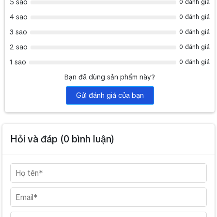
5 sao
0 đánh giá
Tần số
55 - 75 KHz
4 sao
0 đánh giá
Thời Gian hiển thị
5ms
3 sao
0 đánh giá
Điện áp đầu ra
AC 100 - 240V 50/60Hz
2 sao
0 đánh giá
Điện năng tiêu thụ
<35W
1 sao
0 đánh giá
Hỗ trợ tín hiệu
VGA
Bạn đã dùng sản phẩm này?
Gửi đánh giá của bạn
Hỏi và đáp (
0
bình luận)