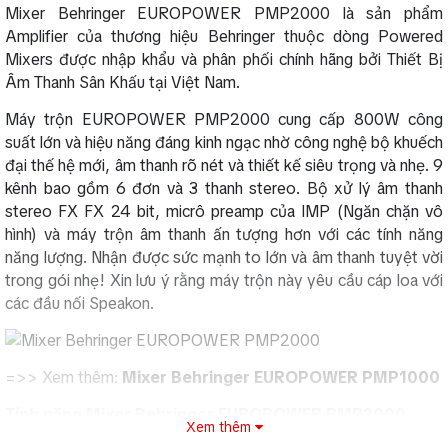
Mixer Behringer EUROPOWER PMP2000 là sản phẩm
Amplifier của thương hiệu Behringer thuộc dòng Powered
Mixers được nhập khẩu và phân phối chính hãng bởi Thiết Bị
Âm Thanh Sân Khấu tại Việt Nam.
Máy trộn EUROPOWER PMP2000 cung cấp 800W công
suất lớn và hiệu năng đáng kinh ngạc nhờ công nghệ bộ khuếch
đại thế hệ mới, âm thanh rõ nét và thiết kế siêu trọng và nhẹ. 9
kênh bao gồm 6 đơn và 3 thanh stereo. Bộ xử lý âm thanh
stereo FX FX 24 bit, micrô preamp của IMP (Ngăn chặn vô
hình) và máy trộn âm thanh ấn tượng hơn với các tính năng
năng lượng. Nhận được sức mạnh to lớn và âm thanh tuyệt vời
trong gói nhẹ! Xin lưu ý rằng máy trộn này yêu cầu cáp loa với
các đầu nối Speakon.
=>> Xem thêm:
Mixer Behringer EUROPOWER PMP1000
Tính năng Mixer Behringer EUROPOWER PMP2000
Xem thêm