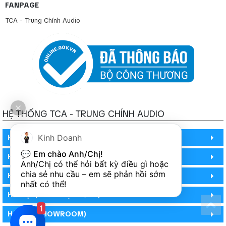
FANPAGE
hành theo từng sản phẩm.
TCA - Trung Chính Audio
HỆ THỐNG TCA - TRUNG CHÍNH AUDIO
HỒ CHÍ MINH
Kinh Doanh
💬 
Em chào Anh/Chị!
HỒ CHÍ MINH
Anh/Chị có thể hỏi bất kỳ điều gì hoặc 
chia sẻ nhu cầu – em sẽ phản hồi sớm 
HỒ CHÍ MINH (PHÒNG BẢO HÀNH)
nhất có thể!
HÀ NỘI (DEMO HỆ THỐNG)
1
HÀ NỘI (SHOWROOM)