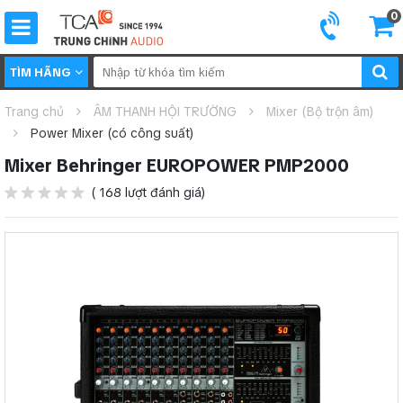
0
TÌM HÃNG
Trang chủ
ÂM THANH HỘI TRƯỜNG
Mixer (Bộ trộn âm)
Power Mixer (có công suất)
Mixer Behringer EUROPOWER PMP2000
( 168 lượt đánh giá)