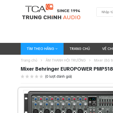
TÌM THEO HÃNG
TRANG CHỦ
VỀ CH
Trang chủ
ÂM THANH HỘI TRƯỜNG
Mixer (Bộ t
Mixer Behringer EUROPOWER PMP51
(0 lượt đánh giá)