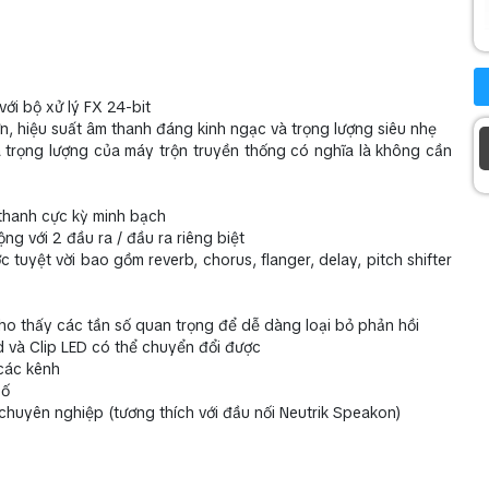
M
ới bộ xử lý FX 24-bit
, hiệu suất âm thanh đáng kinh ngạc và trọng lượng siêu nhẹ
 trọng lượng của máy trộn truyền thống có nghĩa là không cần
 thanh cực kỳ minh bạch
g với 2 đầu ra / đầu ra riêng biệt
ước tuyệt vời bao gồm reverb, chorus, flanger, delay, pitch shifter
o thấy các tần số quan trọng để dễ dàng loại bỏ phản hồi
d và Clip LED có thể chuyển đổi được
 các kênh
số
 chuyên nghiệp (tương thích với đầu nối Neutrik Speakon)