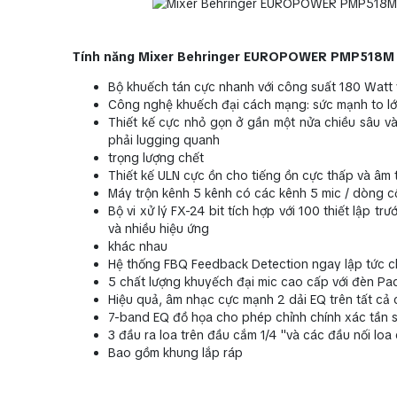
Tính năng Mixer Behringer EUROPOWER PMP518
Bộ khuếch tán cực nhanh với công suất 180 Watt v
Công nghệ khuếch đại cách mạng: sức mạnh to lớn
Thiết kế cực nhỏ gọn ở gần một nửa chiều sâu và
phải lugging quanh
trọng lượng chết
Thiết kế ULN cực ồn cho tiếng ồn cực thấp và âm
Máy trộn kênh 5 kênh có các kênh 5 mic / dòng cộn
Bộ vi xử lý FX-24 bit tích hợp với 100 thiết lập tr
và nhiều hiệu ứng
khác nhau
Hệ thống FBQ Feedback Detection ngay lập tức ch
5 chất lượng khuyếch đại mic cao cấp với đèn Pa
Hiệu quả, âm nhạc cực mạnh 2 dải EQ trên tất cả
7-band EQ đồ họa cho phép chỉnh chính xác tần 
3 đầu ra loa trên đầu cắm 1/4 "và các đầu nối loa
Bao gồm khung lắp ráp