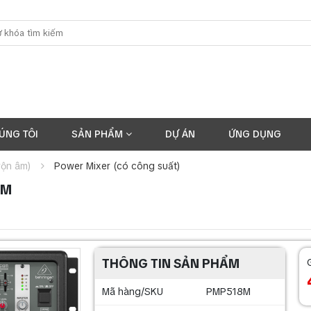
ÚNG TÔI
SẢN PHẨM
DỰ ÁN
ỨNG DỤNG
rộn âm)
Power Mixer (có công suất)
8M
THÔNG TIN SẢN PHẨM
Mã hàng/SKU
PMP518M