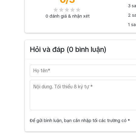
3 s
2 s
0
đánh giá & nhận xét
1 s
Hỏi và đáp (
0
bình luận)
Để gửi bình luận, bạn cần nhập tối các trường có *