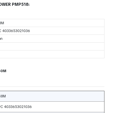
OPOWER PMP518:
8M
C 4033653021036
ộn
50M
18M
PC 4033653021036