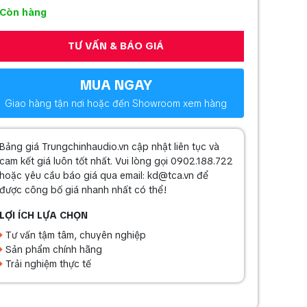
Còn hàng
TƯ VẤN & BÁO GIÁ
MUA NGAY
Giao hàng tận nơi hoặc đến Showroom xem hàng
Bảng giá Trungchinhaudio.vn cập nhật liên tục và
cam kết giá luôn tốt nhất. Vui lòng gọi 0902.188.722
hoặc yêu cầu báo giá qua email: kd@tca.vn để
được công bố giá nhanh nhất có thể!
LỢI ÍCH LỰA CHỌN
Tư vấn tậm tâm, chuyên nghiệp
Sản phẩm chính hãng
Trải nghiệm thực tế