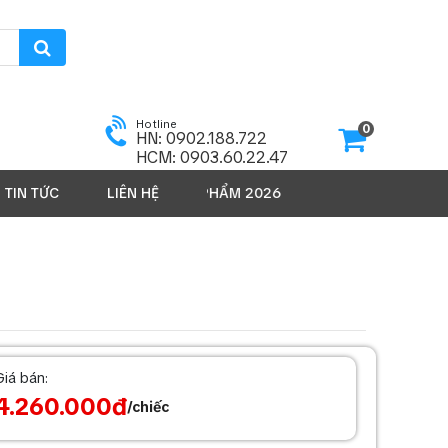
Hotline
0
HN: 0902.188.722
HCM: 0903.60.22.47
TIN TỨC
SẢN PHẨM 2026
LIÊN HỆ
Giá bán:
4.260.000đ
/chiếc