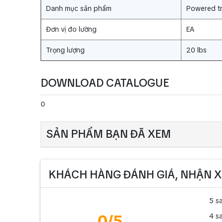
Danh mục sản phẩm
Powered t
Đơn vị đo lường
EA
Trọng lượng
20 lbs
DOWNLOAD CATALOGUE
0
SẢN PHẨM BẠN ĐÃ XEM
KHÁCH HÀNG ĐÁNH GIÁ, NHẬN X
5 s
0
/5
4 s