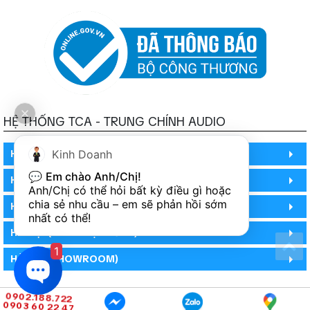
HỆ THỐNG TCA - TRUNG CHÍNH AUDIO
HỒ CHÍ MINH
Kinh Doanh
💬 
Em chào Anh/Chị!
HỒ CHÍ MINH
Anh/Chị có thể hỏi bất kỳ điều gì hoặc 
chia sẻ nhu cầu – em sẽ phản hồi sớm 
HỒ CHÍ MINH (PHÒNG BẢO HÀNH)
nhất có thể!
HÀ NỘI (DEMO HỆ THỐNG)
1
HÀ NỘI (SHOWROOM)
0902.188.722
0903 60 22 47