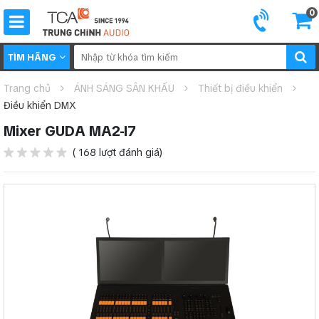
0
TÌM HÃNG
Trang chủ
ÁNH SÁNG SÂN KHẤU
Thiết bị điều khiển
Điều khiển DMX
Mixer GUDA MA2-I7
( 168 lượt đánh giá)