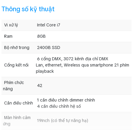
Ram
8GB
Thông số kỹ thuật
Bộ nhớ trong
240GB SSD
6 cổng DMX, 3072 kênh địa chỉ DMX
Vi xử lý
Intel Core i7
Cổng kết nối
Lan, ethernet, Wireless qua smartphone 21 phím
playback
Ram
8GB
Phím chức
42
Bộ nhớ trong
240GB SSD
năng
Cần điều
1 cần điều chỉnh dimmer chính
6 cổng DMX, 3072 kênh địa chỉ DMX
chỉnh
4 cần điều chỉnh hệ số
Cổng kết nối
Lan, ethernet, Wireless qua smartphone 21 phím
playback
Màn hình cảm
19Inch (có thể tự nâng hạ)
ứng
Phím chức
42
Trọng lượng
56Kg
năng
1 cần điều chỉnh dimmer chính
Cần điều chỉnh
4 cần điều chỉnh hệ số
Màn hình cảm
19Inch (có thể tự nâng hạ)
ứng