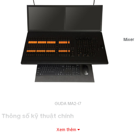
Mixer
GUDA MA2-I7
Thông số kỹ thuật chính
Vi xử lý
Intel Core i7
Xem thêm