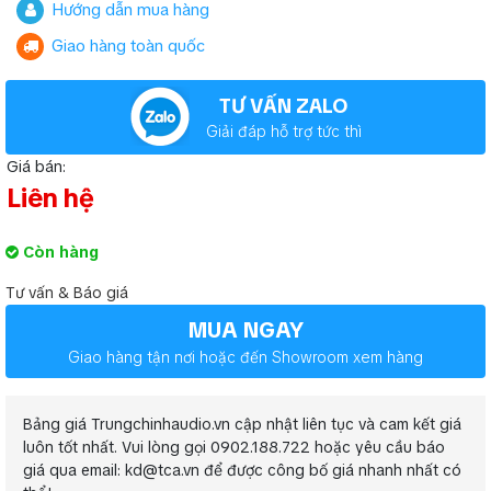
Hướng dẫn mua hàng
Giao hàng toàn quốc
TƯ VẤN ZALO
Giải đáp hỗ trợ tức thì
Giá bán:
Liên hệ
Còn hàng
Tư vấn & Báo giá
MUA NGAY
Giao hàng tận nơi hoặc đến Showroom xem hàng
Bảng giá Trungchinhaudio.vn cập nhật liên tục và cam kết giá
luôn tốt nhất. Vui lòng gọi 0902.188.722 hoặc yêu cầu báo
giá qua email: kd@tca.vn để được công bố giá nhanh nhất có