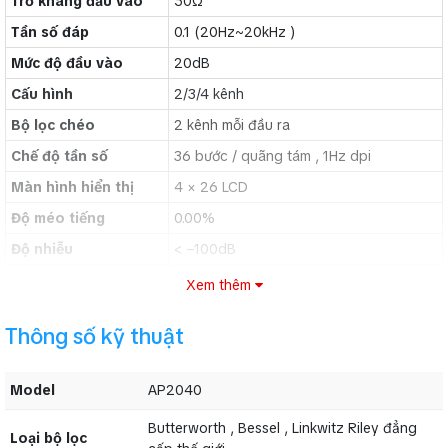
Trở kháng đầu vào
50Ω
Tần số đáp
0.1 (20Hz~20kHz )
Mức độ đầu vào
20dB
Cấu hình
2/3/4 kênh
Bộ lọc chéo
2 kênh mỗi đầu ra
Chế độ tần số
36 bước / quãng tám , 1Hz dpi
Màn hình hiển thị
4 × 26 LCD
Độ méo tiếng
0.00%
Độ nhiễu
< –100dB
Kích thước (W x D x
Xem thêm
483 x 44 x 229 mm
H)
Thông số kỹ thuật
Trọng lượng
4.6 Kg
Model
AP2040
Những điều có thể bạn chưa biết về Âm Thanh Sân
Khấu:
Butterworth , Bessel , Linkwitz Riley đẳng
Loại bộ lọc